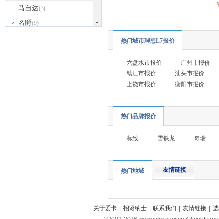
马自达
(3)
名爵
(9)
MINI
(8)
热门城市理想L7报价
玛莎拉蒂
(8)
六盘水市报价
广州市报价
迈凯伦
(2)
镇江市报价
汕头市报价
猛士
(2)
上饶市报价
衡阳市报价
迈莎锐
(2)
N
热门品牌报价
哪吒汽车
(3)
标致
雪铁龙
奇瑞
O
欧拉
(5)
P
友情链接
热门地域
Polestar极星
(4)
Q
关于爱卡
|
招贤纳士
|
联系我们
|
友情链接
|
选
奇瑞风云
(1)