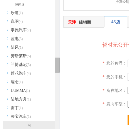
推荐经
理想i8
乐道
(1)
岚图
(4)
4S店
天津
经销商
零跑汽车
(7)
蓝电
(3)
暂时无公开
陆风
(1)
劳斯莱斯
(5)
您的称呼：
*
兰博基尼
(3)
莲花跑车
(4)
您的手机：
*
理念
(1)
所在地区：
*
LUMMA
(1)
陆地方舟
(1)
意向车型：
*
雷丁
(1)
凌宝汽车
(1)
M