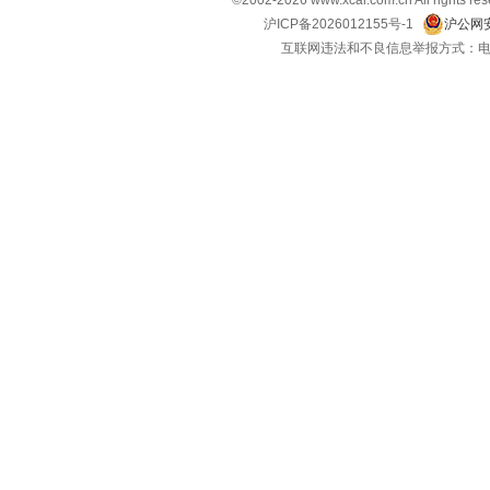
©2002-
2026
www.xcar.com.cn All ri
起亚
(12)
沪ICP备2026012155号-1
沪公网安
互联网违法和不良信息举报方式：电话：021-
奇瑞
(34)
奇瑞新能源
(6)
启辰
(10)
前途汽车
(2)
R
日产
(14)
荣威
(18)
睿蓝汽车
(8)
瑞驰汽车
(3)
瑞风汽车
(7)
S
斯柯达
(6)
三菱
(3)
斯巴鲁
(4)