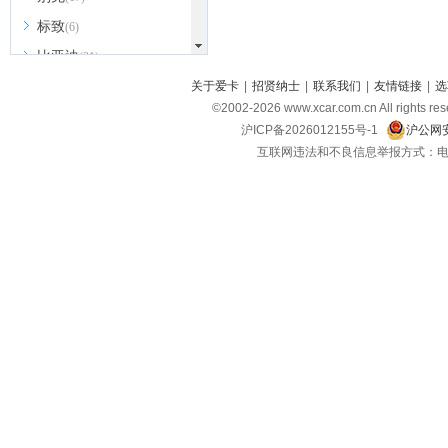
标致
(6)
比亚迪
(31)
北京越野
关于爱卡
|
招贤纳士
|
联系我们
|
友情链接
|
选
(7)
©2002-
2026
www.xcar.com.cn All ri
BEIJING汽车
(9)
沪ICP备2026012155号-1
沪公网安
北汽新能源
(3)
互联网违法和不良信息举报方式：电话：021-
北汽瑞翔
(2)
北汽昌河
(3)
北汽制造
(8)
宾利
(6)
博速
(1)
C
长安汽车
(23)
长安欧尚
(6)
长安启源
(4)
长安凯程
(12)