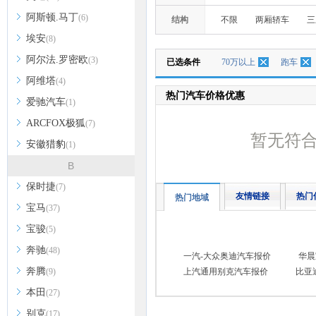
阿斯顿.马丁
(6)
结构
不限
两厢轿车
三
埃安
(8)
阿尔法.罗密欧
(3)
已选条件
70万以上
跑车
阿维塔
(4)
热门汽车价格优惠
爱驰汽车
(1)
ARCFOX极狐
(7)
暂无符
安徽猎豹
(1)
B
保时捷
(7)
友情链接
热门
热门地域
宝马
(37)
宝骏
(5)
奔驰
(48)
一汽-大众奥迪汽车报价
华晨
奔腾
(9)
上汽通用别克汽车报价
比亚
本田
(27)
别克
(17)