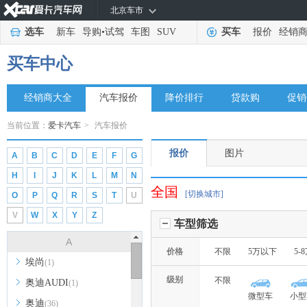
北京车市
选车
新车
导购
•
试驾
车图
SUV
买车
报价
经销
买车中心
经销商大全
汽车报价
降价排行
贷款购
促销
当前位置：
爱卡汽车
>
汽车报价
报价
图片
A
B
C
D
E
F
G
H
I
J
K
L
M
N
全国
[切换城市]
O
P
Q
R
S
T
U
V
W
X
Y
Z
车型筛选
A
价格
不限
5万以下
5-
埃尚
(1)
级别
不限
奥迪AUDI
(1)
微型车
小型
奥迪
(36)