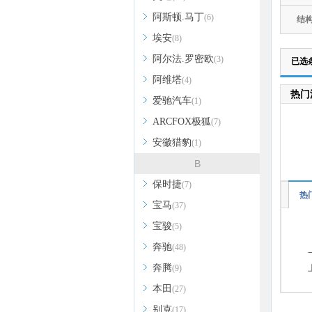
阿斯顿.马丁
(6)
结
埃安
(8)
阿尔法.罗密欧
(3)
已选
阿维塔
(4)
热门
爱驰汽车
(1)
ARCFOX极狐
(7)
安徽猎豹
(1)
B
保时捷
(7)
热
宝马
(37)
宝骏
(5)
奔驰
(48)
奔腾
(9)
本田
(27)
别克
(17)