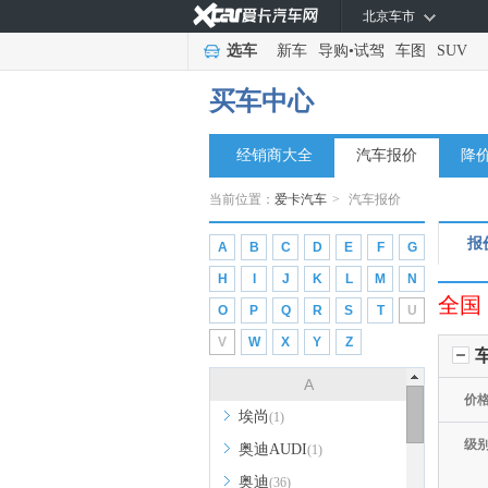
北京车市
选车
新车
导购
•
试驾
车图
SUV
买车中心
经销商大全
汽车报价
降
当前位置：
爱卡汽车
>
汽车报价
报
A
B
C
D
E
F
G
H
I
J
K
L
M
N
全国
O
P
Q
R
S
T
U
V
W
X
Y
Z
A
价
埃尚
(1)
级
奥迪AUDI
(1)
奥迪
(36)