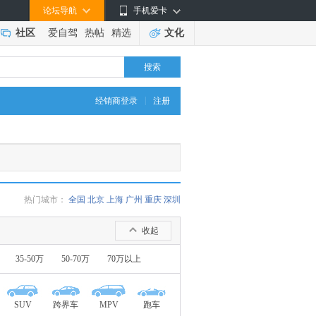
论坛导航
手机爱卡
社区
爱自驾
热帖
精选
文化
搜索
|
经销商登录
注册
热门城市：
全国
北京
上海
广州
重庆
深圳
收起
35-50万
50-70万
70万以上
SUV
跨界车
MPV
跑车