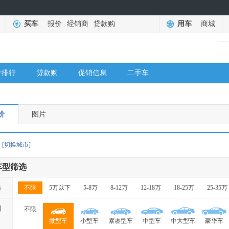
买车
报价
经销商
贷款购
用车
商城
价排行
贷款购
促销信息
二手车
价
图片
[切换城市]
车型筛选
格
不限
5万以下
5-8万
8-12万
12-18万
18-25万
25-35万
别
不限
微型车
小型车
紧凑型车
中型车
中大型车
豪华车