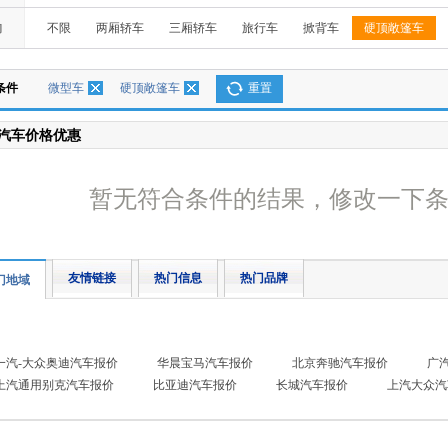
构
不限
两厢轿车
三厢轿车
旅行车
掀背车
硬顶敞篷车
条件
微型车
硬顶敞篷车
重置
汽车价格优惠
暂无符合条件的结果，修改一下
友情链接
热门信息
热门品牌
门地域
一汽-大众奥迪汽车报价
华晨宝马汽车报价
北京奔驰汽车报价
广
上汽通用别克汽车报价
比亚迪汽车报价
长城汽车报价
上汽大众汽