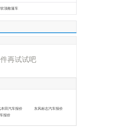
软顶敞篷车
条件再试试吧
汽本田汽车报价
东风标志汽车报价
车报价