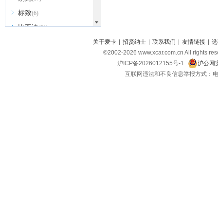
标致
(6)
比亚迪
(31)
北京越野
关于爱卡
|
招贤纳士
|
联系我们
|
友情链接
|
选
(7)
©2002-
2026
www.xcar.com.cn All ri
BEIJING汽车
(9)
沪ICP备2026012155号-1
沪公网安
北汽新能源
(3)
互联网违法和不良信息举报方式：电话：021-
北汽瑞翔
(2)
北汽昌河
(3)
北汽制造
(8)
宾利
(6)
博速
(1)
C
长安汽车
(23)
长安欧尚
(6)
长安启源
(4)
长安凯程
(12)