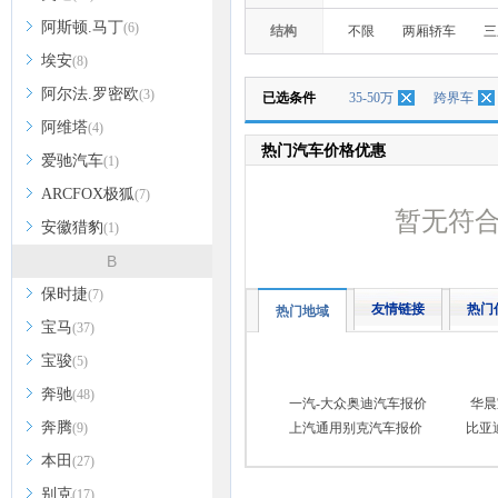
阿斯顿.马丁
(6)
结构
不限
两厢轿车
三
埃安
(8)
阿尔法.罗密欧
(3)
已选条件
35-50万
跨界车
阿维塔
(4)
热门汽车价格优惠
爱驰汽车
(1)
ARCFOX极狐
(7)
暂无符
安徽猎豹
(1)
B
保时捷
(7)
友情链接
热门
热门地域
宝马
(37)
宝骏
(5)
奔驰
(48)
一汽-大众奥迪汽车报价
华晨
奔腾
(9)
上汽通用别克汽车报价
比亚
本田
(27)
别克
(17)