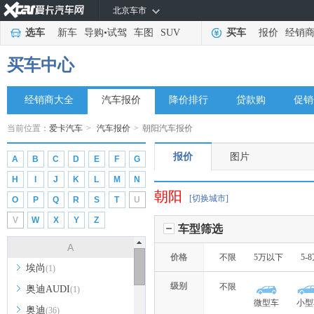
北京车市
选车
新车
导购
•
试驾
车图
SUV
买车
报价
经销
买车中心
经销商大全
汽车报价
降价排行
贷款购
促销
当前位置：
爱卡汽车
>
汽车报价
>
朝阳汽车报价
报价
图片
A
B
C
D
E
F
G
H
I
J
K
L
M
N
朝阳
[切换城市]
O
P
Q
R
S
T
U
V
W
X
Y
Z
车型筛选
A
价格
不限
5万以下
5-
埃尚
(1)
级别
不限
奥迪AUDI
(1)
微型车
小型
奥迪
(36)