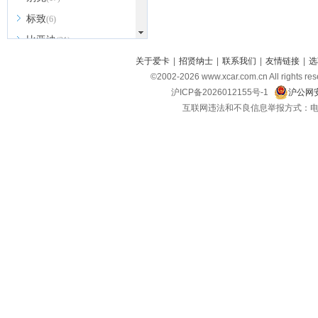
标致
(6)
比亚迪
(31)
北京越野
关于爱卡
|
招贤纳士
|
联系我们
|
友情链接
|
选
(7)
©2002-
2026
www.xcar.com.cn All ri
BEIJING汽车
(9)
沪ICP备2026012155号-1
沪公网安
北汽新能源
(3)
互联网违法和不良信息举报方式：电话：021-
北汽瑞翔
(2)
北汽昌河
(3)
北汽制造
(8)
宾利
(6)
博速
(1)
C
长安汽车
(23)
长安欧尚
(6)
长安启源
(4)
长安凯程
(12)