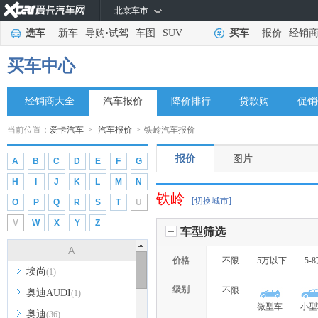
北京车市
选车
新车
导购
•
试驾
车图
SUV
买车
报价
经销
买车中心
经销商大全
汽车报价
降价排行
贷款购
促销
当前位置：
爱卡汽车
>
汽车报价
>
铁岭汽车报价
报价
图片
A
B
C
D
E
F
G
H
I
J
K
L
M
N
铁岭
[切换城市]
O
P
Q
R
S
T
U
V
W
X
Y
Z
车型筛选
A
价格
不限
5万以下
5-
埃尚
(1)
级别
不限
奥迪AUDI
(1)
微型车
小型
奥迪
(36)