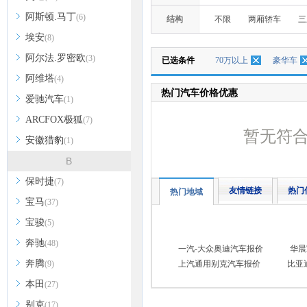
阿斯顿.马丁
(6)
结构
不限
两厢轿车
三
埃安
(8)
阿尔法.罗密欧
(3)
已选条件
70万以上
豪华车
阿维塔
(4)
热门汽车价格优惠
爱驰汽车
(1)
ARCFOX极狐
(7)
暂无符
安徽猎豹
(1)
B
保时捷
(7)
友情链接
热门
热门地域
宝马
(37)
宝骏
(5)
奔驰
(48)
一汽-大众奥迪汽车报价
华晨
奔腾
(9)
上汽通用别克汽车报价
比亚
本田
(27)
别克
(17)