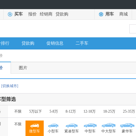
买车
报价
经销商
贷款购
用车
商城
价排行
贷款购
促销信息
二手车
价
价
图片
[切换城市]
车型筛选
格
不限
5万以下
5-8万
8-12万
12-18万
18-25万
25-35万
别
不限
微型车
小型车
紧凑型车
中型车
中大型车
豪华车