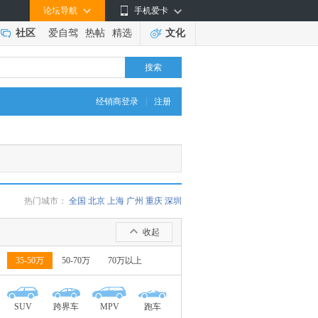
论坛导航
手机爱卡
社区
爱自驾
热帖
精选
文化
搜索
|
经销商登录
注册
热门城市：
全国
北京
上海
广州
重庆
深圳
收起
35-50万
50-70万
70万以上
SUV
跨界车
MPV
跑车