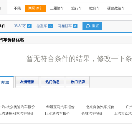
构
不限
两厢轿车
三厢轿车
旅行车
掀背车
硬顶敞篷车
条件
35-50万
微型车
两厢轿车
重置
汽车价格优惠
暂无符合条件的结果，修改一下
友情链接
热门信息
热门品牌
门地域
一汽-大众奥迪汽车报价
华晨宝马汽车报价
北京奔驰汽车报价
广
上汽通用别克汽车报价
比亚迪汽车报价
长城汽车报价
上汽大众汽