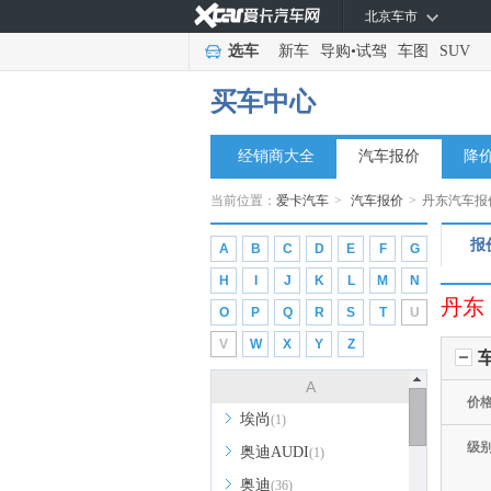
北京车市
选车
新车
导购
•
试驾
车图
SUV
买车中心
经销商大全
汽车报价
降
当前位置：
爱卡汽车
>
汽车报价
>
丹东汽车报
报
A
B
C
D
E
F
G
H
I
J
K
L
M
N
丹东
O
P
Q
R
S
T
U
V
W
X
Y
Z
A
价
埃尚
(1)
级
奥迪AUDI
(1)
奥迪
(36)