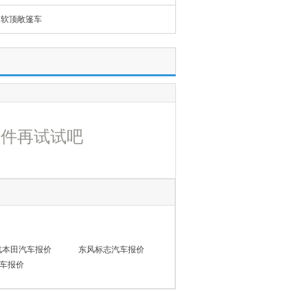
软顶敞篷车
条件再试试吧
汽本田汽车报价
东风标志汽车报价
车报价