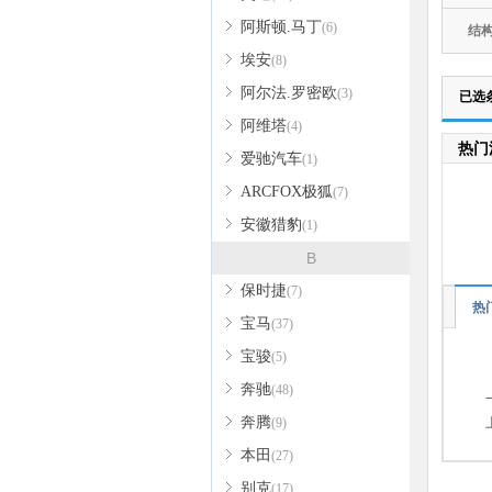
阿斯顿.马丁
(6)
结
埃安
(8)
阿尔法.罗密欧
(3)
已选
阿维塔
(4)
热门
爱驰汽车
(1)
ARCFOX极狐
(7)
安徽猎豹
(1)
B
保时捷
(7)
热
宝马
(37)
宝骏
(5)
奔驰
(48)
奔腾
(9)
本田
(27)
别克
(17)