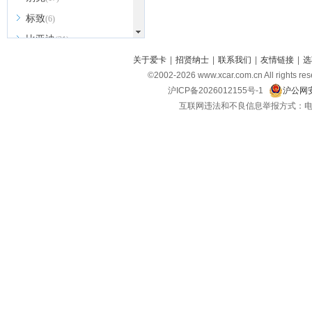
标致
(6)
比亚迪
(31)
北京越野
关于爱卡
|
招贤纳士
|
联系我们
|
友情链接
|
选
(7)
©2002-
2026
www.xcar.com.cn All ri
BEIJING汽车
(9)
沪ICP备2026012155号-1
沪公网安
北汽新能源
(3)
互联网违法和不良信息举报方式：电话：021-
北汽瑞翔
(2)
北汽昌河
(3)
北汽制造
(8)
宾利
(6)
博速
(1)
C
长安汽车
(23)
长安欧尚
(6)
长安启源
(4)
长安凯程
(12)