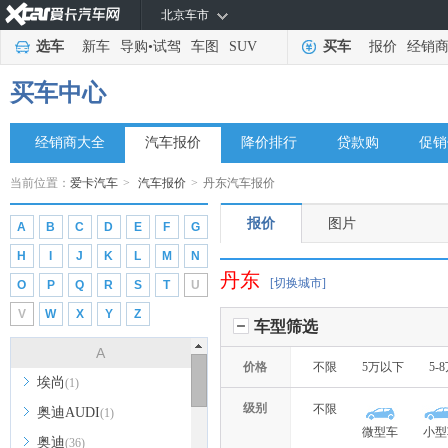
北京车市
选车
新车
导购
•
试驾
车图
SUV
买车
报价
经销
买车中心
经销商大全
汽车报价
降价排行
贷款购
促销
当前位置：
爱卡汽车
>
汽车报价
>
丹东汽车报价
报价
图片
A
B
C
D
E
F
G
H
I
J
K
L
M
N
丹东
[切换城市]
O
P
Q
R
S
T
U
V
W
X
Y
Z
车型筛选
A
价格
不限
5万以下
5-
埃尚
(1)
级别
不限
奥迪AUDI
(1)
微型车
小型
奥迪
(36)