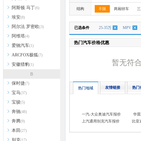
阿斯顿.马丁
(6)
结构
不限
两厢轿车
三
埃安
(8)
阿尔法.罗密欧
(3)
已选条件
25-35万
MPV
阿维塔
(4)
热门汽车价格优惠
爱驰汽车
(1)
ARCFOX极狐
(7)
暂无符
安徽猎豹
(1)
B
保时捷
(7)
友情链接
热门
热门地域
宝马
(37)
宝骏
(5)
奔驰
(48)
一汽-大众奥迪汽车报价
华晨
奔腾
(9)
上汽通用别克汽车报价
比亚
本田
(27)
别克
(17)