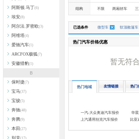
阿斯顿.马丁
(6)
结构
不限
两厢轿车
三
埃安
(8)
阿尔法.罗密欧
(3)
已选条件
微型车
软顶敞篷车
阿维塔
(4)
热门汽车价格优惠
爱驰汽车
(1)
ARCFOX极狐
(7)
暂无符
安徽猎豹
(1)
B
保时捷
(7)
友情链接
热门
热门地域
宝马
(37)
宝骏
(5)
奔驰
(48)
一汽-大众奥迪汽车报价
华晨
奔腾
(9)
上汽通用别克汽车报价
比亚
本田
(27)
别克
(17)