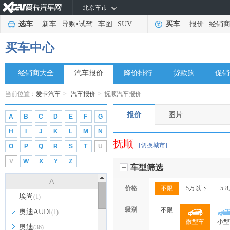
北京车市
选车
新车
导购
•
试驾
车图
SUV
买车
报价
经销
买车中心
经销商大全
汽车报价
降价排行
贷款购
促销
当前位置：
爱卡汽车
>
汽车报价
>
抚顺汽车报价
报价
图片
A
B
C
D
E
F
G
H
I
J
K
L
M
N
抚顺
[切换城市]
O
P
Q
R
S
T
U
V
W
X
Y
Z
车型筛选
A
价格
不限
5万以下
5-
埃尚
(1)
级别
不限
奥迪AUDI
(1)
微型车
小型
奥迪
(36)