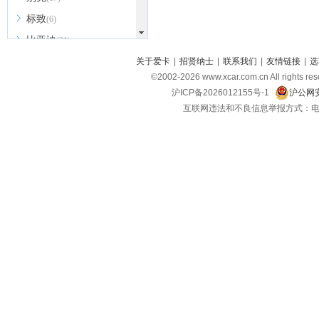
标致
(6)
比亚迪
(31)
北京越野
关于爱卡
|
招贤纳士
|
联系我们
|
友情链接
|
选
(7)
©2002-
2026
www.xcar.com.cn All ri
BEIJING汽车
(9)
沪ICP备2026012155号-1
沪公网安
北汽新能源
(3)
互联网违法和不良信息举报方式：电话：021-
北汽瑞翔
(2)
北汽昌河
(3)
北汽制造
(8)
宾利
(6)
博速
(1)
C
长安汽车
(23)
长安欧尚
(6)
长安启源
(4)
长安凯程
(12)