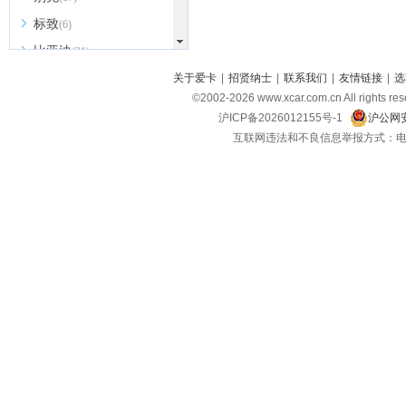
标致
(6)
比亚迪
(31)
北京越野
关于爱卡
|
招贤纳士
|
联系我们
|
友情链接
|
选
(7)
©2002-
2026
www.xcar.com.cn All ri
BEIJING汽车
(9)
沪ICP备2026012155号-1
沪公网安
北汽新能源
(3)
互联网违法和不良信息举报方式：电话：021-
北汽瑞翔
(2)
北汽昌河
(3)
北汽制造
(8)
宾利
(6)
博速
(1)
C
长安汽车
(23)
长安欧尚
(6)
长安启源
(4)
长安凯程
(12)