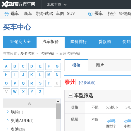
北京车市
选车
新车
导购
•
试驾
车图
SUV
买车
报价
经销
买车中心
经销商大全
汽车报价
降价排行
贷款购
促销
当前位置：
爱卡汽车
>
汽车报价
>
泰州汽车报价
报价
图片
A
B
C
D
E
F
G
H
I
J
K
L
M
N
泰州
[切换城市]
O
P
Q
R
S
T
U
V
W
X
Y
Z
车型筛选
A
价格
不限
5万以下
5-
埃尚
(1)
级别
不限
奥迪AUDI
(1)
微型车
小型
奥迪
(36)