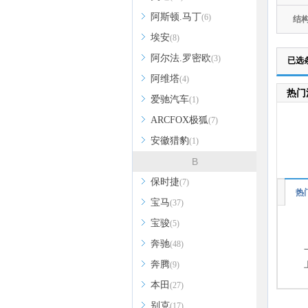
阿斯顿.马丁
(6)
结
埃安
(8)
阿尔法.罗密欧
(3)
已选
阿维塔
(4)
热门
爱驰汽车
(1)
ARCFOX极狐
(7)
安徽猎豹
(1)
B
保时捷
(7)
热
宝马
(37)
宝骏
(5)
奔驰
(48)
奔腾
(9)
本田
(27)
别克
(17)