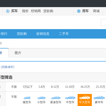
买车
报价
经销商
贷款购
用车
商城
价排行
贷款购
促销信息
二手车
价
价
图片
[切换城市]
车型筛选
格
不限
5万以下
5-8万
8-12万
12-18万
18-25万
25-35万
别
不限
微型车
小型车
紧凑型车
中型车
中大型车
豪华车