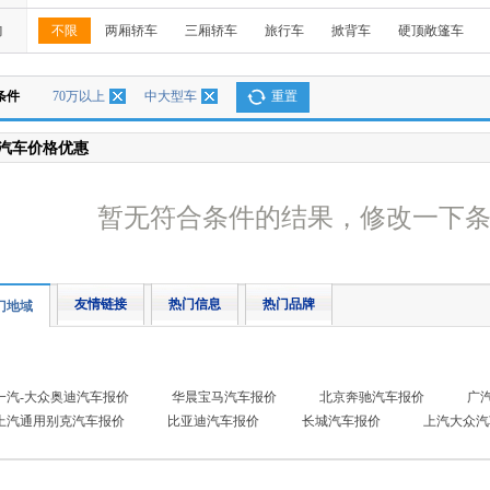
构
不限
两厢轿车
三厢轿车
旅行车
掀背车
硬顶敞篷车
条件
70万以上
中大型车
重置
汽车价格优惠
暂无符合条件的结果，修改一下
友情链接
热门信息
热门品牌
门地域
一汽-大众奥迪汽车报价
华晨宝马汽车报价
北京奔驰汽车报价
广
上汽通用别克汽车报价
比亚迪汽车报价
长城汽车报价
上汽大众汽