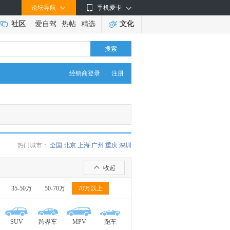
论坛导航
手机爱卡
社区
爱自驾
热帖
精选
文化
搜索
|
经销商登录
注册
热门城市：
全国
北京
上海
广州
重庆
深圳
收起
35-50万
50-70万
70万以上
SUV
跨界车
MPV
跑车