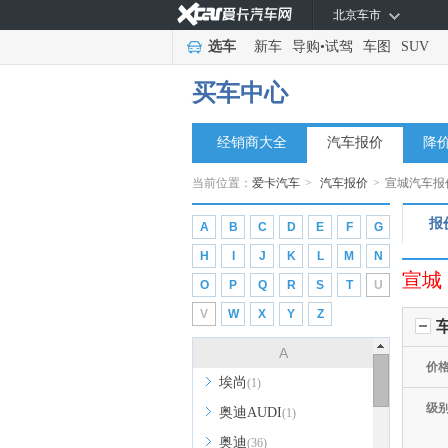
北京车市
选车
新车
导购
•
试驾
车图
SUV
买车中心
经销商大全
汽车报价
降
当前位置：
爱卡汽车
>
汽车报价
>
宣城汽车报
报
A
B
C
D
E
F
G
H
I
J
K
L
M
N
宣城
O
P
Q
R
S
T
U
V
W
X
Y
Z
A
价
埃尚
(1)
级
奥迪AUDI
(1)
奥迪
(36)