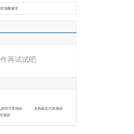
软顶敞篷车
条件再试试吧
汽本田汽车报价
东风标志汽车报价
车报价