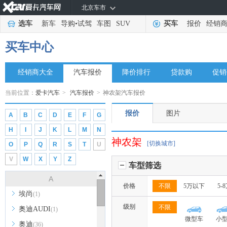
北京车市
选车
新车
导购
•
试驾
车图
SUV
买车
报价
经销
买车中心
经销商大全
汽车报价
降价排行
贷款购
促销
当前位置：
爱卡汽车
>
汽车报价
>
神农架汽车报价
报价
图片
A
B
C
D
E
F
G
H
I
J
K
L
M
N
神农架
[切换城市]
O
P
Q
R
S
T
U
V
W
X
Y
Z
车型筛选
A
价格
不限
5万以下
5-
埃尚
(1)
级别
不限
奥迪AUDI
(1)
微型车
小
奥迪
(36)