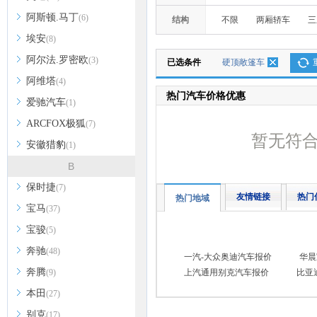
阿斯顿.马丁
(6)
结构
不限
两厢轿车
三
埃安
(8)
阿尔法.罗密欧
(3)
已选条件
硬顶敞篷车
阿维塔
(4)
热门汽车价格优惠
爱驰汽车
(1)
ARCFOX极狐
(7)
暂无符
安徽猎豹
(1)
B
保时捷
(7)
友情链接
热门
热门地域
宝马
(37)
宝骏
(5)
奔驰
(48)
一汽-大众奥迪汽车报价
华晨
奔腾
(9)
上汽通用别克汽车报价
比亚
本田
(27)
别克
(17)