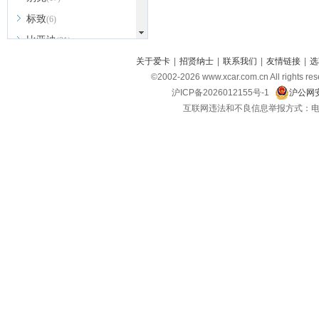
标致
(6)
比亚迪
(31)
北京越野
关于爱卡
|
招贤纳士
|
联系我们
|
友情链接
|
选
(7)
©2002-
2026
www.xcar.com.cn All ri
BEIJING汽车
(9)
沪ICP备2026012155号-1
沪公网安
北汽新能源
(3)
互联网违法和不良信息举报方式：电话：021-
北汽瑞翔
(2)
北汽昌河
(3)
北汽制造
(8)
宾利
(6)
博速
(1)
C
长安汽车
(23)
长安欧尚
(6)
长安启源
(4)
长安凯程
(12)