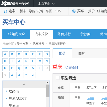
北京车市
选车
新车
导购
•
试驾
车图
SUV
买车
报价
经销
买车中心
经销商大全
汽车报价
降价排行
贷款购
促销
当前位置：
爱卡汽车
>
汽车报价
>
重庆汽车报价
报价
图片
A
B
C
D
E
F
G
H
I
J
K
L
M
N
重庆
[切换城市]
O
P
Q
R
S
T
U
V
W
X
Y
Z
车型筛选
A
价格
不限
5万以下
5-
埃尚
(1)
级别
不限
奥迪AUDI
(1)
微型车
小型
奥迪
(36)