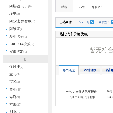
阿斯顿.马丁
(6)
结构
不限
两厢轿车
三
埃安
(8)
阿尔法.罗密欧
(3)
已选条件
50-70万
紧凑型车
阿维塔
(4)
热门汽车价格优惠
爱驰汽车
(1)
ARCFOX极狐
(7)
暂无符
安徽猎豹
(1)
B
保时捷
(7)
友情链接
热门
热门地域
宝马
(37)
宝骏
(5)
奔驰
(48)
一汽-大众奥迪汽车报价
华晨
奔腾
(9)
上汽通用别克汽车报价
比亚
本田
(27)
别克
(17)