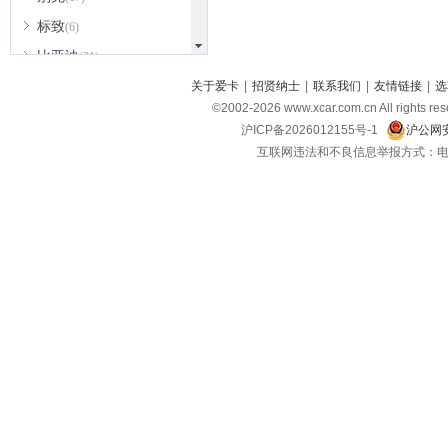
标致
(6)
比亚迪
(31)
北京越野
关于爱卡
|
招贤纳士
|
联系我们
|
友情链接
|
选
(7)
©2002-
2026
www.xcar.com.cn All ri
BEIJING汽车
(9)
沪ICP备2026012155号-1
沪公网安
北汽新能源
(3)
互联网违法和不良信息举报方式：电话：021-
北汽瑞翔
(2)
北汽昌河
(3)
北汽制造
(8)
宾利
(6)
博速
(1)
C
长安汽车
(23)
长安欧尚
(6)
长安启源
(4)
长安凯程
(12)