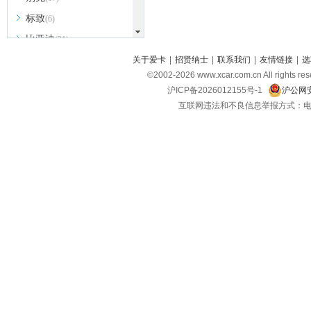
标致
(6)
比亚迪
(31)
北京越野
关于爱卡
|
招贤纳士
|
联系我们
|
友情链接
|
选
(7)
©2002-
2026
www.xcar.com.cn All ri
BEIJING汽车
(9)
沪ICP备2026012155号-1
沪公网安
北汽新能源
(3)
互联网违法和不良信息举报方式：电话：021-
北汽瑞翔
(2)
北汽昌河
(3)
北汽制造
(8)
宾利
(6)
博速
(1)
C
长安汽车
(23)
长安欧尚
(6)
长安启源
(4)
长安凯程
(12)