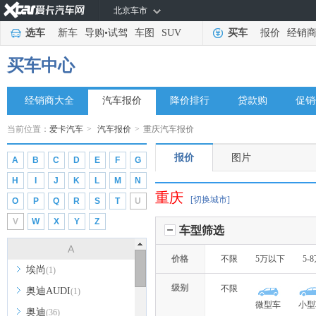
北京车市
选车
新车
导购
•
试驾
车图
SUV
买车
报价
经销
买车中心
经销商大全
汽车报价
降价排行
贷款购
促销
当前位置：
爱卡汽车
>
汽车报价
>
重庆汽车报价
报价
图片
A
B
C
D
E
F
G
H
I
J
K
L
M
N
重庆
[切换城市]
O
P
Q
R
S
T
U
V
W
X
Y
Z
车型筛选
A
价格
不限
5万以下
5-
埃尚
(1)
级别
不限
奥迪AUDI
(1)
微型车
小型
奥迪
(36)