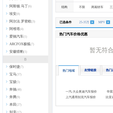
阿斯顿.马丁
(6)
结构
不限
两厢轿车
三
埃安
(8)
阿尔法.罗密欧
(3)
已选条件
25-35万
MPV
阿维塔
(4)
热门汽车价格优惠
爱驰汽车
(1)
ARCFOX极狐
(7)
暂无符
安徽猎豹
(1)
B
保时捷
(7)
友情链接
热门
热门地域
宝马
(37)
宝骏
(5)
奔驰
(48)
一汽-大众奥迪汽车报价
华晨
奔腾
(9)
上汽通用别克汽车报价
比亚
本田
(27)
别克
(17)