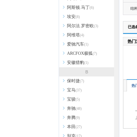
阿斯顿.马丁
(6)
结
埃安
(8)
阿尔法.罗密欧
(3)
已选
阿维塔
(4)
热门
爱驰汽车
(1)
ARCFOX极狐
(7)
安徽猎豹
(1)
B
保时捷
(7)
热
宝马
(37)
宝骏
(5)
奔驰
(48)
奔腾
(9)
本田
(27)
别克
(17)