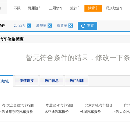
构
不限
两厢轿车
三厢轿车
旅行车
掀背车
硬顶敞篷车
条件
25-35万
豪华车
掀背车
重置
汽车价格优惠
暂无符合条件的结果，修改一下
友情链接
热门信息
热门品牌
门地域
一汽-大众奥迪汽车报价
华晨宝马汽车报价
北京奔驰汽车报价
广
上汽通用别克汽车报价
比亚迪汽车报价
长城汽车报价
上汽大众汽