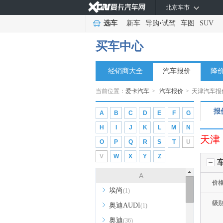
北京车市
选车
新车
导购
•
试驾
车图
SUV
买车中心
经销商大全
汽车报价
降
当前位置：
爱卡汽车
>
汽车报价
>
天津汽车报
报
A
B
C
D
E
F
G
H
I
J
K
L
M
N
天津
O
P
Q
R
S
T
U
V
W
X
Y
Z
A
价
埃尚
(1)
级
奥迪AUDI
(1)
奥迪
(36)