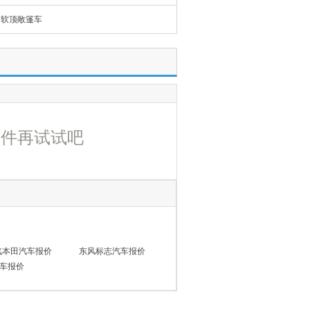
软顶敞篷车
条件再试试吧
汽本田汽车报价
东风标志汽车报价
车报价