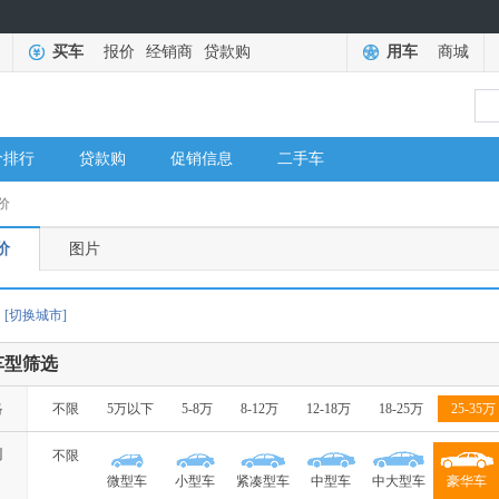
买车
报价
经销商
贷款购
用车
商城
价排行
贷款购
促销信息
二手车
价
价
图片
[切换城市]
车型筛选
格
不限
5万以下
5-8万
8-12万
12-18万
18-25万
25-35万
别
不限
微型车
小型车
紧凑型车
中型车
中大型车
豪华车