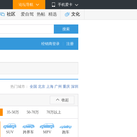
论坛导航
手机爱卡
社区
爱自驾
热帖
精选
文化
搜索
|
经销商登录
注册
热门城市：
全国
北京
上海
广州
重庆
深圳
收起
35-50万
50-70万
70万以上
SUV
跨界车
MPV
跑车