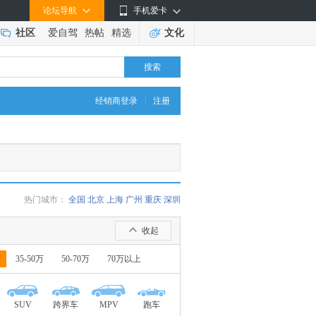
论坛导航
手机爱卡
社区
爱自驾
热帖
精选
文化
搜索
|
经销商登录
注册
热门城市：
全国
北京
上海
广州
重庆
深圳
收起
35-50万
50-70万
70万以上
SUV
跨界车
MPV
跑车