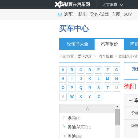
北京车市
选车
新车
导购
•
试驾
车图
SUV
买车中心
经销商大全
汽车报价
降
当前位置：
爱卡汽车
>
汽车报价
>
德阳汽车报
报
A
B
C
D
E
F
G
H
I
J
K
L
M
N
德阳
O
P
Q
R
S
T
U
V
W
X
Y
Z
A
价
埃尚
(1)
级
奥迪AUDI
(1)
奥迪
(36)