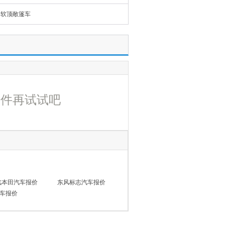
软顶敞篷车
条件再试试吧
汽本田汽车报价
东风标志汽车报价
车报价