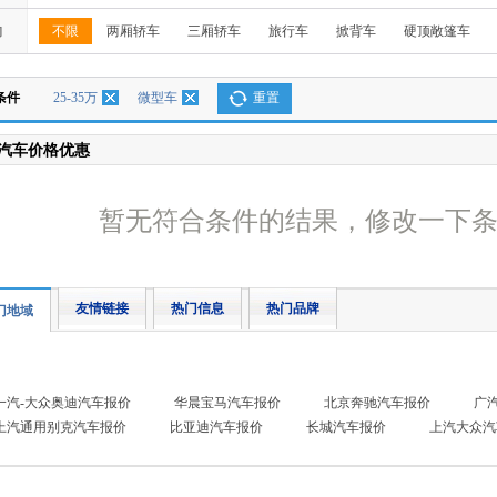
构
不限
两厢轿车
三厢轿车
旅行车
掀背车
硬顶敞篷车
条件
25-35万
微型车
重置
汽车价格优惠
暂无符合条件的结果，修改一下
友情链接
热门信息
热门品牌
门地域
一汽-大众奥迪汽车报价
华晨宝马汽车报价
北京奔驰汽车报价
广
上汽通用别克汽车报价
比亚迪汽车报价
长城汽车报价
上汽大众汽