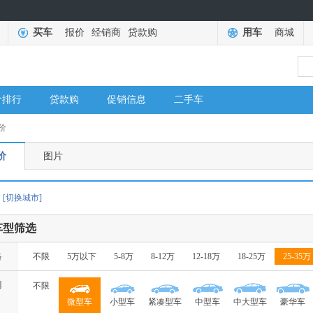
买车
报价
经销商
贷款购
用车
商城
价排行
贷款购
促销信息
二手车
价
价
图片
[切换城市]
车型筛选
格
不限
5万以下
5-8万
8-12万
12-18万
18-25万
25-35万
别
不限
微型车
小型车
紧凑型车
中型车
中大型车
豪华车