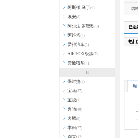
阿斯顿.马丁
(6)
结
埃安
(8)
阿尔法.罗密欧
(3)
已选
阿维塔
(4)
热门
爱驰汽车
(1)
ARCFOX极狐
(7)
安徽猎豹
(1)
B
保时捷
(7)
热
宝马
(37)
宝骏
(5)
奔驰
(48)
奔腾
(9)
本田
(27)
别克
(17)