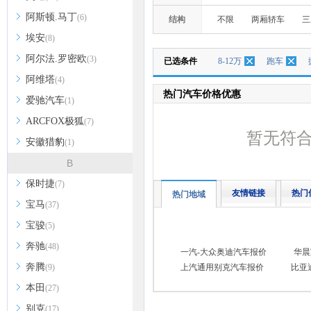
阿斯顿.马丁
(6)
结构
不限
两厢轿车
三
埃安
(8)
阿尔法.罗密欧
(3)
已选条件
8-12万
跑车
阿维塔
(4)
热门汽车价格优惠
爱驰汽车
(1)
ARCFOX极狐
(7)
暂无符
安徽猎豹
(1)
B
保时捷
(7)
友情链接
热门
热门地域
宝马
(37)
宝骏
(5)
奔驰
(48)
一汽-大众奥迪汽车报价
华晨
奔腾
(9)
上汽通用别克汽车报价
比亚
本田
(27)
别克
(17)