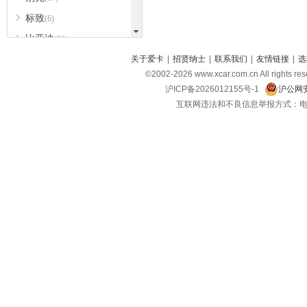
标致
(6)
比亚迪
(31)
北京越野
关于爱卡
|
招贤纳士
|
联系我们
|
友情链接
|
选
(7)
©2002-
2026
www.xcar.com.cn All ri
BEIJING汽车
(9)
沪ICP备2026012155号-1
沪公网安
北汽新能源
(3)
互联网违法和不良信息举报方式：电话：021-
北汽瑞翔
(2)
北汽昌河
(3)
北汽制造
(8)
宾利
(6)
博速
(1)
C
长安汽车
(23)
长安欧尚
(6)
长安启源
(4)
长安凯程
(12)