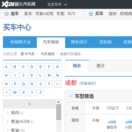
北京车市
选车
新车
导购
•
试驾
车图
SUV
买车
报价
经销
买车中心
经销商大全
汽车报价
降价排行
贷款购
促销
当前位置：
爱卡汽车
>
汽车报价
>
成都汽车报价
报价
图片
A
B
C
D
E
F
G
H
I
J
K
L
M
N
成都
[切换城市]
O
P
Q
R
S
T
U
V
W
X
Y
Z
车型筛选
A
价格
不限
5万以下
5-
埃尚
(1)
级别
不限
奥迪AUDI
(1)
微型车
小型
奥迪
(36)