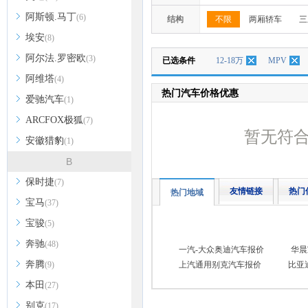
阿斯顿.马丁
(6)
结构
不限
两厢轿车
三
埃安
(8)
阿尔法.罗密欧
(3)
已选条件
12-18万
MPV
阿维塔
(4)
热门汽车价格优惠
爱驰汽车
(1)
ARCFOX极狐
(7)
暂无符
安徽猎豹
(1)
B
保时捷
(7)
友情链接
热门
热门地域
宝马
(37)
宝骏
(5)
奔驰
(48)
一汽-大众奥迪汽车报价
华晨
奔腾
(9)
上汽通用别克汽车报价
比亚
本田
(27)
别克
(17)