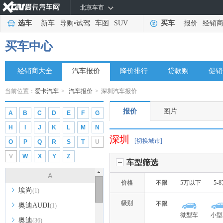
北京车市
选车
新车
导购
•
试驾
车图
SUV
买车
报价
经销
买车中心
经销商大全
汽车报价
降价排行
贷款购
促销
当前位置：
爱卡汽车
>
汽车报价
>
深圳汽车报价
报价
图片
A
B
C
D
E
F
G
H
I
J
K
L
M
N
深圳
[切换城市]
O
P
Q
R
S
T
U
V
W
X
Y
Z
车型筛选
A
价格
不限
5万以下
5-
埃尚
(1)
级别
不限
奥迪AUDI
(1)
微型车
小型
奥迪
(36)