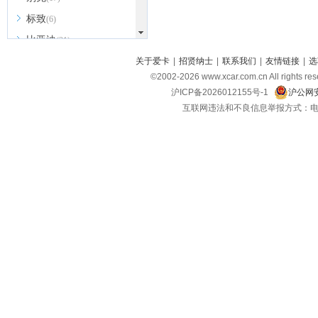
标致
(6)
比亚迪
(31)
北京越野
关于爱卡
|
招贤纳士
|
联系我们
|
友情链接
|
选
(7)
©2002-
2026
www.xcar.com.cn All ri
BEIJING汽车
(9)
沪ICP备2026012155号-1
沪公网安
北汽新能源
(3)
互联网违法和不良信息举报方式：电话：021-
北汽瑞翔
(2)
北汽昌河
(3)
北汽制造
(8)
宾利
(6)
博速
(1)
C
长安汽车
(23)
长安欧尚
(6)
长安启源
(4)
长安凯程
(12)