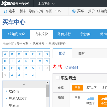
北京车市
选车
新车
导购
•
试驾
车图
SUV
买车
报价
经销
买车中心
经销商大全
汽车报价
降价排行
贷款购
促销
当前位置：
爱卡汽车
>
汽车报价
>
孝感汽车报价
报价
图片
A
B
C
D
E
F
G
H
I
J
K
L
M
N
孝感
[切换城市]
O
P
Q
R
S
T
U
V
W
X
Y
Z
车型筛选
A
价格
不限
5万以下
5-
埃尚
(1)
级别
不限
奥迪AUDI
(1)
微型车
小型
奥迪
(36)