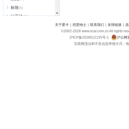
标致
(6)
比亚迪
(31)
北京越野
关于爱卡
|
招贤纳士
|
联系我们
|
友情链接
|
选
(7)
©2002-
2026
www.xcar.com.cn All ri
BEIJING汽车
(9)
沪ICP备2026012155号-1
沪公网安
北汽新能源
(3)
互联网违法和不良信息举报方式：电话：021-
北汽瑞翔
(2)
北汽昌河
(3)
北汽制造
(8)
宾利
(6)
博速
(1)
C
长安汽车
(23)
长安欧尚
(6)
长安启源
(4)
长安凯程
(12)