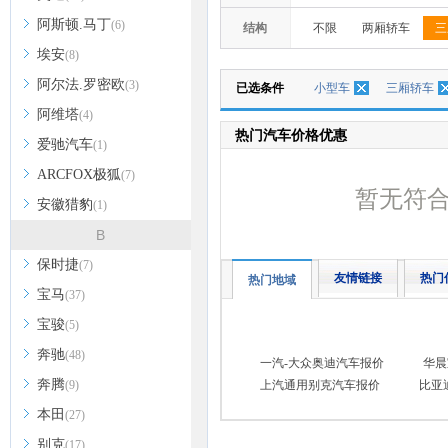
阿斯顿.马丁
(6)
结构
不限
两厢轿车
三
埃安
(8)
阿尔法.罗密欧
(3)
已选条件
小型车
三厢轿车
阿维塔
(4)
热门汽车价格优惠
爱驰汽车
(1)
ARCFOX极狐
(7)
暂无符
安徽猎豹
(1)
B
保时捷
(7)
友情链接
热门
热门地域
宝马
(37)
宝骏
(5)
奔驰
(48)
一汽-大众奥迪汽车报价
华晨
奔腾
(9)
上汽通用别克汽车报价
比亚
本田
(27)
别克
(17)