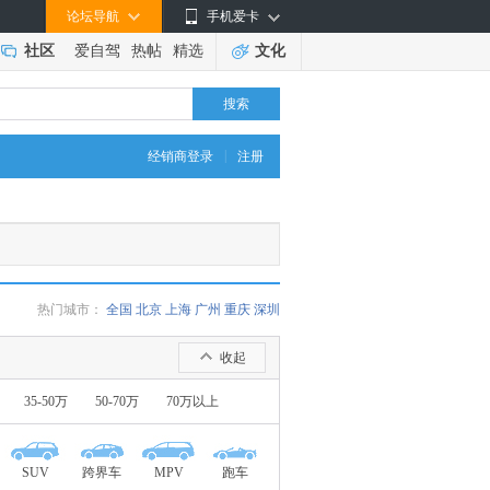
论坛导航
手机爱卡
社区
爱自驾
热帖
精选
文化
搜索
|
经销商登录
注册
热门城市：
全国
北京
上海
广州
重庆
深圳
收起
35-50万
50-70万
70万以上
SUV
跨界车
MPV
跑车