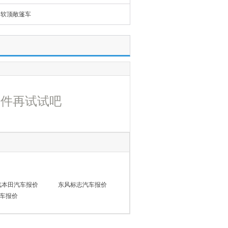
软顶敞篷车
条件再试试吧
汽本田汽车报价
东风标志汽车报价
车报价