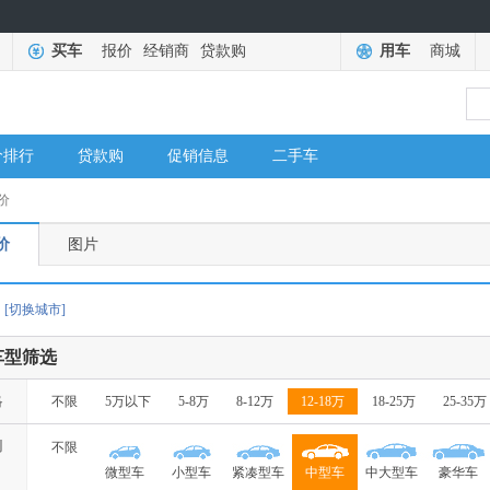
买车
报价
经销商
贷款购
用车
商城
价排行
贷款购
促销信息
二手车
价
价
图片
[切换城市]
车型筛选
格
不限
5万以下
5-8万
8-12万
12-18万
18-25万
25-35万
别
不限
微型车
小型车
紧凑型车
中型车
中大型车
豪华车