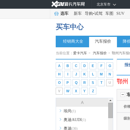
北京车市
选车
新车
导购
•
试驾
车图
SUV
买车中心
经销商大全
汽车报价
降
当前位置：
爱卡汽车
>
汽车报价
>
鄂州汽车报
报
A
B
C
D
E
F
G
H
I
J
K
L
M
N
鄂州
O
P
Q
R
S
T
U
V
W
X
Y
Z
A
价
埃尚
(1)
级
奥迪AUDI
(1)
奥迪
(36)