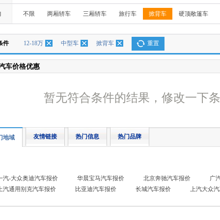
构
不限
两厢轿车
三厢轿车
旅行车
掀背车
硬顶敞篷车
条件
12-18万
中型车
掀背车
重置
汽车价格优惠
暂无符合条件的结果，修改一下
友情链接
热门信息
热门品牌
门地域
一汽-大众奥迪汽车报价
华晨宝马汽车报价
北京奔驰汽车报价
广
上汽通用别克汽车报价
比亚迪汽车报价
长城汽车报价
上汽大众汽