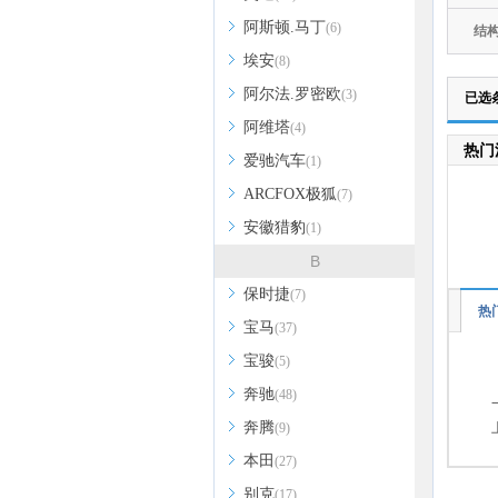
阿斯顿.马丁
(6)
结
埃安
(8)
阿尔法.罗密欧
(3)
已选
阿维塔
(4)
热门
爱驰汽车
(1)
ARCFOX极狐
(7)
安徽猎豹
(1)
B
保时捷
(7)
热
宝马
(37)
宝骏
(5)
奔驰
(48)
奔腾
(9)
本田
(27)
别克
(17)