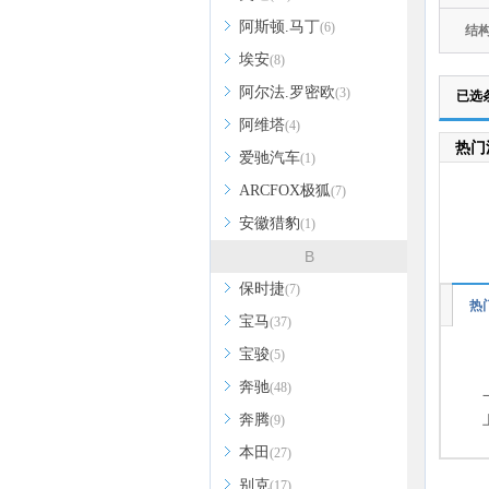
阿斯顿.马丁
(6)
结
埃安
(8)
阿尔法.罗密欧
(3)
已选
阿维塔
(4)
热门
爱驰汽车
(1)
ARCFOX极狐
(7)
安徽猎豹
(1)
B
保时捷
(7)
热
宝马
(37)
宝骏
(5)
奔驰
(48)
奔腾
(9)
本田
(27)
别克
(17)