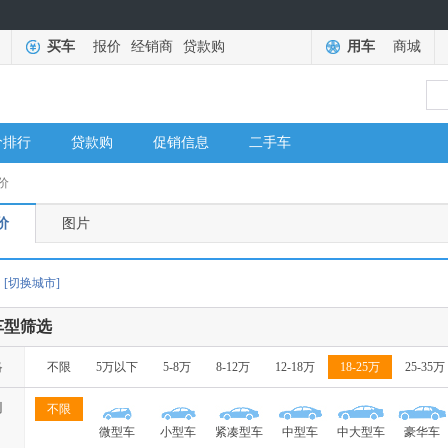
买车
报价
经销商
贷款购
用车
商城
价排行
贷款购
促销信息
二手车
价
价
图片
[切换城市]
车型筛选
格
不限
5万以下
5-8万
8-12万
12-18万
18-25万
25-35万
别
不限
微型车
小型车
紧凑型车
中型车
中大型车
豪华车