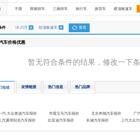
构
不限
两厢轿车
三厢轿车
旅行车
掀背车
硬顶敞篷车
条件
18-25万
软顶敞篷车
重置
汽车价格优惠
暂无符合条件的结果，修改一下
友情链接
热门信息
热门品牌
门地域
一汽-大众奥迪汽车报价
华晨宝马汽车报价
北京奔驰汽车报价
广
上汽通用别克汽车报价
比亚迪汽车报价
长城汽车报价
上汽大众汽