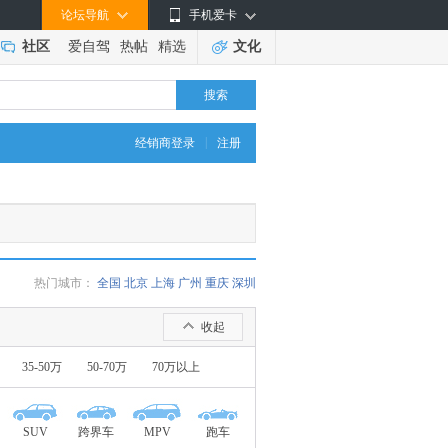
论坛导航
手机爱卡
社区
爱自驾
热帖
精选
文化
搜索
|
经销商登录
注册
热门城市：
全国
北京
上海
广州
重庆
深圳
收起
35-50万
50-70万
70万以上
SUV
跨界车
MPV
跑车