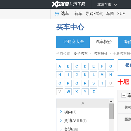
北京车市
选车
新车
导购
•
试驾
车图
SUV
买车中心
经销商大全
汽车报价
降
当前位置：
爱卡汽车
>
汽车报价
>
十堰汽车报
报
A
B
C
D
E
F
G
H
I
J
K
L
M
N
十堰
O
P
Q
R
S
T
U
V
W
X
Y
Z
A
价
埃尚
(1)
级
奥迪AUDI
(1)
奥迪
(36)