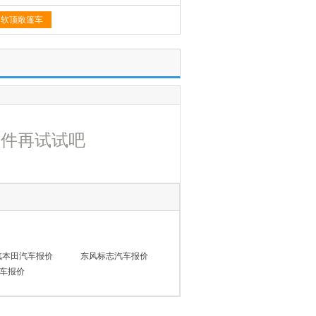
软顶敞篷车
条件再试试吧
汽本田汽车报价
东风标志汽车报价
车报价