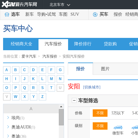
北京车市
选车
新车
导购
•
试驾
车图
SUV
买车
报价
经销
买车中心
经销商大全
汽车报价
降价排行
贷款购
促销
当前位置：
爱卡汽车
>
汽车报价
>
安阳汽车报价
报价
图片
A
B
C
D
E
F
G
H
I
J
K
L
M
N
安阳
[切换城市]
O
P
Q
R
S
T
U
V
W
X
Y
Z
车型筛选
A
价格
不限
5万以下
5-
埃尚
(1)
级别
不限
奥迪AUDI
(1)
微型车
小
奥迪
(36)