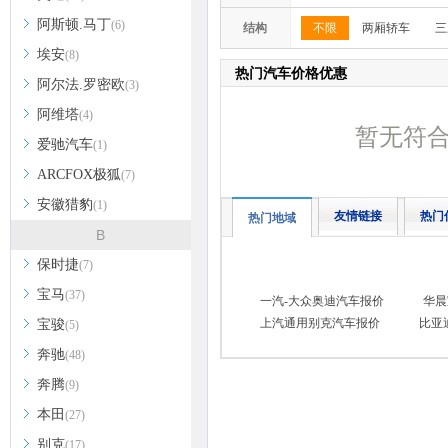
阿斯顿.马丁
(6)
结构
不限
两厢轿车
三
埃安
(8)
热门汽车价格优惠
阿尔法.罗密欧
(3)
阿维塔
(4)
暂无符
爱驰汽车
(1)
ARCFOX极狐
(7)
安徽猎豹
(1)
友情链接
热门
热门地域
B
保时捷
(7)
宝马
(37)
一汽-大众奥迪汽车报价
华晨
上汽通用别克汽车报价
比亚
宝骏
(5)
奔驰
(48)
奔腾
(9)
本田
(27)
别克
(17)