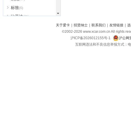
标致
(6)
比亚迪
(31)
北京越野
关于爱卡
|
招贤纳士
|
联系我们
|
友情链接
|
选
(7)
©2002-
2026
www.xcar.com.cn All ri
BEIJING汽车
(9)
沪ICP备2026012155号-1
沪公网安
北汽新能源
(3)
互联网违法和不良信息举报方式：电话：021-
北汽瑞翔
(2)
北汽昌河
(3)
北汽制造
(8)
宾利
(6)
博速
(1)
C
长安汽车
(23)
长安欧尚
(6)
长安启源
(4)
长安凯程
(12)