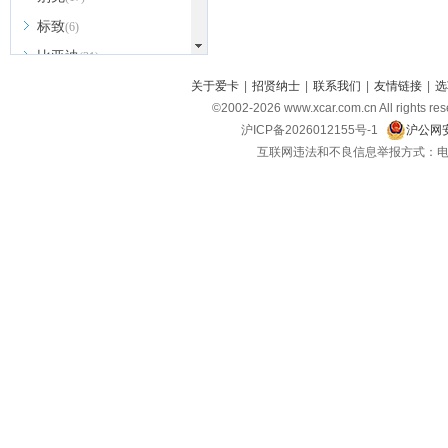
标致
(6)
比亚迪
(31)
北京越野
关于爱卡
|
招贤纳士
|
联系我们
|
友情链接
|
选
(7)
©2002-
2026
www.xcar.com.cn All ri
BEIJING汽车
(9)
沪ICP备2026012155号-1
沪公网安
北汽新能源
(3)
互联网违法和不良信息举报方式：电话：021-
北汽瑞翔
(2)
北汽昌河
(3)
北汽制造
(8)
宾利
(6)
博速
(1)
C
长安汽车
(23)
长安欧尚
(6)
长安启源
(4)
长安凯程
(12)