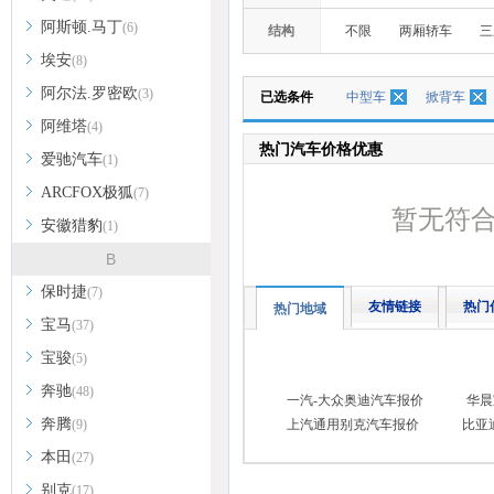
阿斯顿.马丁
(6)
结构
不限
两厢轿车
三
埃安
(8)
阿尔法.罗密欧
(3)
已选条件
中型车
掀背车
阿维塔
(4)
热门汽车价格优惠
爱驰汽车
(1)
ARCFOX极狐
(7)
暂无符
安徽猎豹
(1)
B
保时捷
(7)
友情链接
热门
热门地域
宝马
(37)
宝骏
(5)
奔驰
(48)
一汽-大众奥迪汽车报价
华晨
奔腾
(9)
上汽通用别克汽车报价
比亚
本田
(27)
别克
(17)