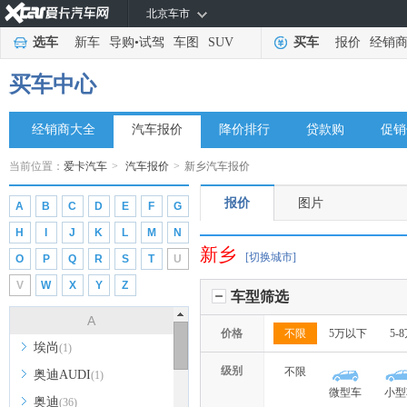
北京车市
选车
新车
导购
•
试驾
车图
SUV
买车
报价
经销
买车中心
经销商大全
汽车报价
降价排行
贷款购
促销
当前位置：
爱卡汽车
>
汽车报价
>
新乡汽车报价
报价
图片
A
B
C
D
E
F
G
H
I
J
K
L
M
N
新乡
[切换城市]
O
P
Q
R
S
T
U
V
W
X
Y
Z
车型筛选
A
价格
不限
5万以下
5-
埃尚
(1)
级别
不限
奥迪AUDI
(1)
微型车
小型
奥迪
(36)