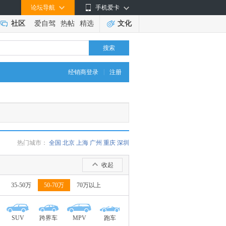
论坛导航
手机爱卡
社区
爱自驾
热帖
精选
文化
搜索
|
经销商登录
注册
热门城市：
全国
北京
上海
广州
重庆
深圳
收起
35-50万
50-70万
70万以上
SUV
跨界车
MPV
跑车