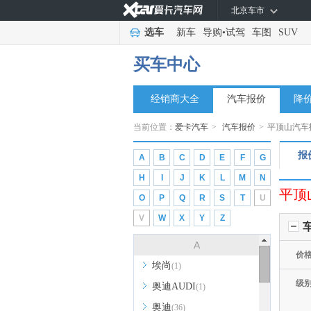
北京车市
选车
新车
导购
•
试驾
车图
SUV
买车中心
经销商大全
汽车报价
降
当前位置：
爱卡汽车
>
汽车报价
>
平顶山汽车
报
A
B
C
D
E
F
G
H
I
J
K
L
M
N
平顶
O
P
Q
R
S
T
U
V
W
X
Y
Z
A
价
埃尚
(1)
级
奥迪AUDI
(1)
奥迪
(36)