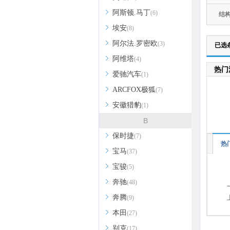
阿斯顿.马丁
(6)
结
埃安
(8)
阿尔法.罗密欧
(3)
已选
阿维塔
(4)
热门
爱驰汽车
(1)
ARCFOX极狐
(7)
安徽猎豹
(1)
B
保时捷
(7)
热
宝马
(37)
宝骏
(5)
奔驰
(48)
奔腾
(9)
本田
(27)
别克
(17)