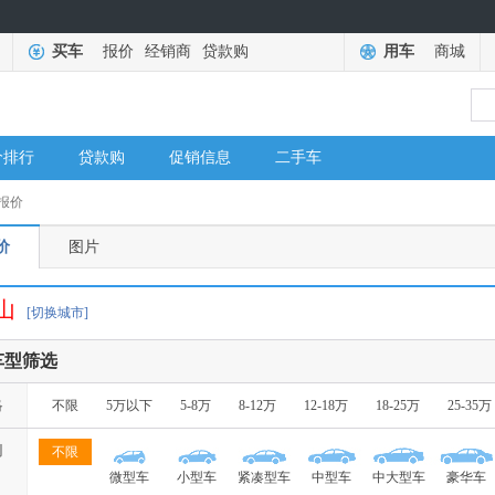
买车
报价
经销商
贷款购
用车
商城
价排行
贷款购
促销信息
二手车
报价
价
图片
山
[切换城市]
车型筛选
格
不限
5万以下
5-8万
8-12万
12-18万
18-25万
25-35万
别
不限
微型车
小型车
紧凑型车
中型车
中大型车
豪华车