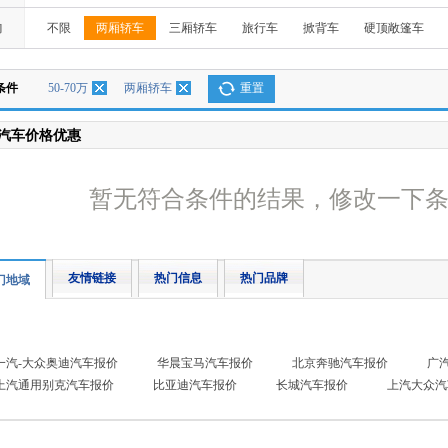
构
不限
两厢轿车
三厢轿车
旅行车
掀背车
硬顶敞篷车
条件
50-70万
两厢轿车
重置
汽车价格优惠
暂无符合条件的结果，修改一下
友情链接
热门信息
热门品牌
门地域
一汽-大众奥迪汽车报价
华晨宝马汽车报价
北京奔驰汽车报价
广
上汽通用别克汽车报价
比亚迪汽车报价
长城汽车报价
上汽大众汽