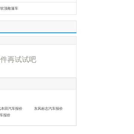
软顶敞篷车
条件再试试吧
汽本田汽车报价
东风标志汽车报价
车报价