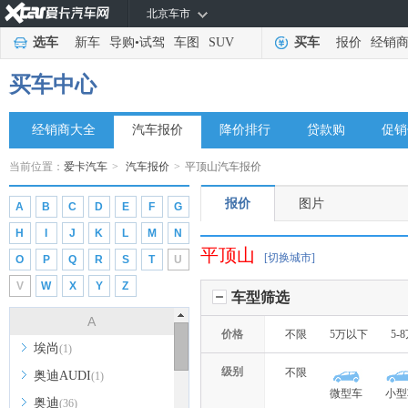
北京车市
选车
新车
导购
•
试驾
车图
SUV
买车
报价
经销
买车中心
经销商大全
汽车报价
降价排行
贷款购
促销
当前位置：
爱卡汽车
>
汽车报价
>
平顶山汽车报价
报价
图片
A
B
C
D
E
F
G
H
I
J
K
L
M
N
平顶山
[切换城市]
O
P
Q
R
S
T
U
V
W
X
Y
Z
车型筛选
A
价格
不限
5万以下
5-
埃尚
(1)
级别
不限
奥迪AUDI
(1)
微型车
小型
奥迪
(36)