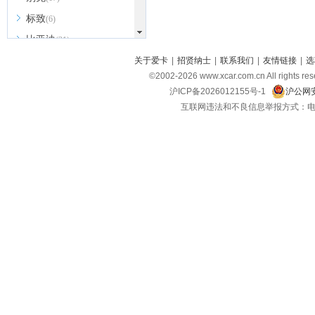
标致
(6)
比亚迪
(31)
北京越野
关于爱卡
|
招贤纳士
|
联系我们
|
友情链接
|
选
(7)
©2002-
2026
www.xcar.com.cn All ri
BEIJING汽车
(9)
沪ICP备2026012155号-1
沪公网安
北汽新能源
(3)
互联网违法和不良信息举报方式：电话：021-
北汽瑞翔
(2)
北汽昌河
(3)
北汽制造
(8)
宾利
(6)
博速
(1)
C
长安汽车
(23)
长安欧尚
(6)
长安启源
(4)
长安凯程
(12)