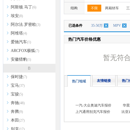
阿斯顿.马丁
(6)
结构
不限
两厢轿车
三
埃安
(8)
阿尔法.罗密欧
(3)
已选条件
35-50万
MPV
阿维塔
(4)
热门汽车价格优惠
爱驰汽车
(1)
ARCFOX极狐
(7)
暂无符
安徽猎豹
(1)
B
保时捷
(7)
友情链接
热门
热门地域
宝马
(37)
宝骏
(5)
奔驰
(48)
一汽-大众奥迪汽车报价
华晨
奔腾
(9)
上汽通用别克汽车报价
比亚
本田
(27)
别克
(17)