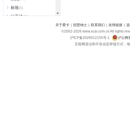
标致
(6)
比亚迪
(31)
北京越野
关于爱卡
|
招贤纳士
|
联系我们
|
友情链接
|
选
(7)
©2002-
2026
www.xcar.com.cn All ri
BEIJING汽车
(9)
沪ICP备2026012155号-1
沪公网安
北汽新能源
(3)
互联网违法和不良信息举报方式：电话：021-
北汽瑞翔
(2)
北汽昌河
(3)
北汽制造
(8)
宾利
(6)
博速
(1)
C
长安汽车
(23)
长安欧尚
(6)
长安启源
(4)
长安凯程
(12)