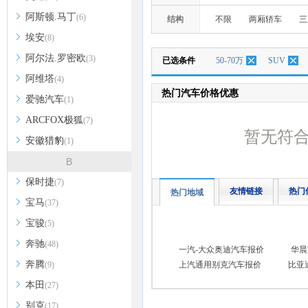
阿斯顿.马丁
(6)
结构
不限
两厢轿车
三
埃安
(8)
阿尔法.罗密欧
(3)
已选条件
50-70万
SUV
阿维塔
(4)
热门汽车价格优惠
爱驰汽车
(1)
ARCFOX极狐
(7)
暂无符
安徽猎豹
(1)
B
保时捷
(7)
友情链接
热门
热门地域
宝马
(37)
宝骏
(5)
奔驰
(48)
一汽-大众奥迪汽车报价
华晨
奔腾
(9)
上汽通用别克汽车报价
比亚
本田
(27)
别克
(17)