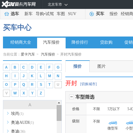
北京车市
选车
新车
导购
•
试驾
车图
SUV
买车
报价
经销
买车中心
经销商大全
汽车报价
降价排行
贷款购
促销
当前位置：
爱卡汽车
>
汽车报价
>
开封汽车报价
报价
图片
A
B
C
D
E
F
G
H
I
J
K
L
M
N
开封
[切换城市]
O
P
Q
R
S
T
U
V
W
X
Y
Z
车型筛选
A
价格
不限
5万以下
5-
埃尚
(1)
级别
不限
奥迪AUDI
(1)
微型车
小型
奥迪
(36)