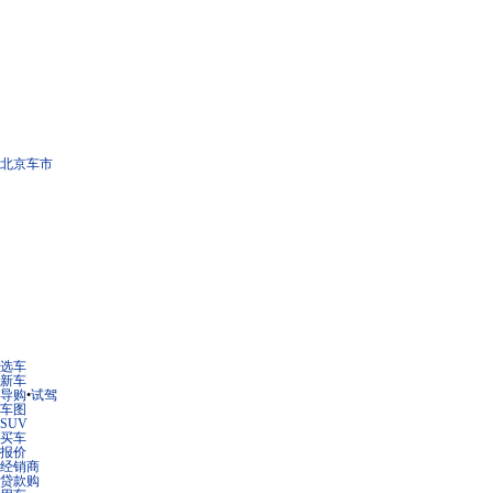
北京车市
选车
新车
导购
•
试驾
车图
SUV
买车
报价
经销商
贷款购