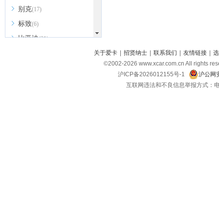
别克
(17)
标致
(6)
比亚迪
(31)
北京越野
关于爱卡
|
招贤纳士
|
联系我们
|
友情链接
|
选
(7)
©2002-
2026
www.xcar.com.cn All ri
BEIJING汽车
(9)
沪ICP备2026012155号-1
沪公网安
北汽新能源
(3)
互联网违法和不良信息举报方式：电话：021-
北汽瑞翔
(2)
北汽昌河
(3)
北汽制造
(8)
宾利
(6)
博速
(1)
C
长安汽车
(23)
长安欧尚
(6)
长安启源
(4)