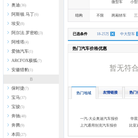
微型车
小型
奥迪
(36)
阿斯顿.马丁
(6)
结构
不限
两厢轿车
三
埃安
(8)
阿尔法.罗密欧
(3)
已选条件
18-25万
中大型车
阿维塔
(4)
热门汽车价格优惠
爱驰汽车
(1)
ARCFOX极狐
(7)
暂无符
安徽猎豹
(1)
B
保时捷
(7)
友情链接
热门
热门地域
宝马
(37)
宝骏
(5)
奔驰
(48)
一汽-大众奥迪汽车报价
华晨
奔腾
(9)
上汽通用别克汽车报价
比亚
本田
(27)