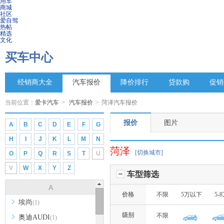
用车
商城
社区
爱自驾
热帖
精选
文化
买车中心
经销商大全
汽车报价
降价排行
贷款购
促销
当前位置：
爱卡汽车
>
汽车报价
>
菏泽汽车报价
报价
图片
A
B
C
D
E
F
G
H
I
J
K
L
M
N
菏泽
[切换城市]
O
P
Q
R
S
T
U
V
W
X
Y
Z
车型筛选
A
价格
不限
5万以下
5-
埃尚
(1)
级别
不限
奥迪AUDI
(1)