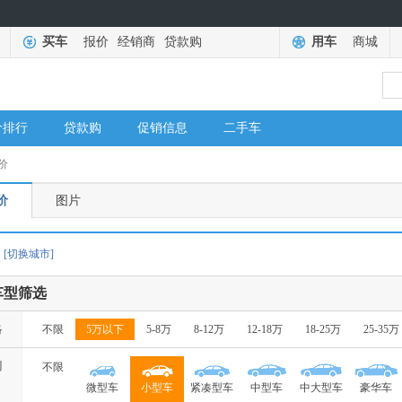
买车
报价
经销商
贷款购
用车
商城
价排行
贷款购
促销信息
二手车
价
价
图片
[切换城市]
车型筛选
格
不限
5万以下
5-8万
8-12万
12-18万
18-25万
25-35万
别
不限
微型车
小型车
紧凑型车
中型车
中大型车
豪华车