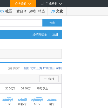
论坛导航
手机爱卡
社区
爱自驾
热帖
精选
文化
搜索
|
经销商登录
注册
热门城市：
全国
北京
上海
广州
重庆
深圳
收起
35-50万
50-70万
70万以上
SUV
跨界车
MPV
跑车