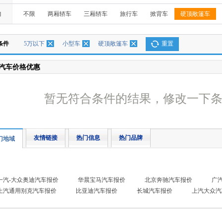
构
不限
两厢轿车
三厢轿车
旅行车
掀背车
硬顶敞篷车
条件
5万以下
小型车
硬顶敞篷车
重置
汽车价格优惠
暂无符合条件的结果，修改一下
友情链接
热门信息
热门品牌
门地域
一汽-大众奥迪汽车报价
华晨宝马汽车报价
北京奔驰汽车报价
广
上汽通用别克汽车报价
比亚迪汽车报价
长城汽车报价
上汽大众汽