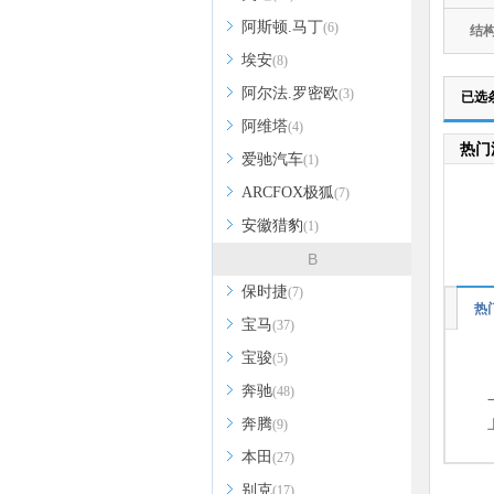
阿斯顿.马丁
(6)
结
埃安
(8)
阿尔法.罗密欧
(3)
已选
阿维塔
(4)
热门
爱驰汽车
(1)
ARCFOX极狐
(7)
安徽猎豹
(1)
B
保时捷
(7)
热
宝马
(37)
宝骏
(5)
奔驰
(48)
奔腾
(9)
本田
(27)
别克
(17)