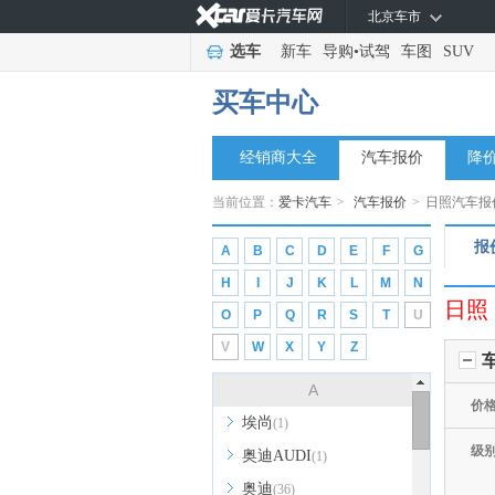
北京车市
选车
新车
导购
•
试驾
车图
SUV
买车中心
经销商大全
汽车报价
降
当前位置：
爱卡汽车
>
汽车报价
>
日照汽车报
报
A
B
C
D
E
F
G
H
I
J
K
L
M
N
日照
O
P
Q
R
S
T
U
V
W
X
Y
Z
A
价
埃尚
(1)
级
奥迪AUDI
(1)
奥迪
(36)