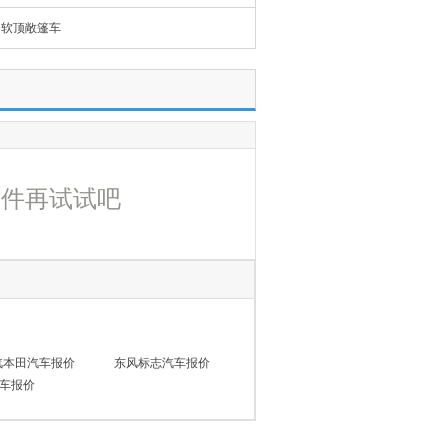
软顶敞篷车
条件再试试吧
汽本田汽车报价
东风标志汽车报价
车报价