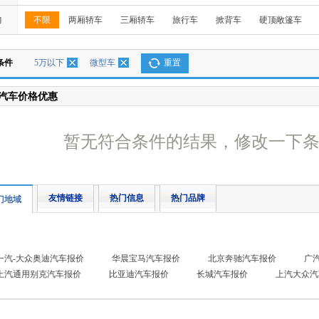
构
不限
两厢轿车
三厢轿车
旅行车
掀背车
硬顶敞篷车
条件
5万以下
微型车
重置
汽车价格优惠
暂无符合条件的结果，修改一下
友情链接
热门信息
热门品牌
门地域
一汽-大众奥迪汽车报价
华晨宝马汽车报价
北京奔驰汽车报价
广
上汽通用别克汽车报价
比亚迪汽车报价
长城汽车报价
上汽大众汽