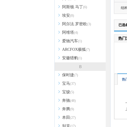
阿斯顿.马丁
(6)
结
埃安
(8)
阿尔法.罗密欧
(3)
已选
阿维塔
(4)
热门
爱驰汽车
(1)
ARCFOX极狐
(7)
安徽猎豹
(1)
B
保时捷
(7)
热
宝马
(37)
宝骏
(5)
奔驰
(48)
奔腾
(9)
本田
(27)
别克
(17)