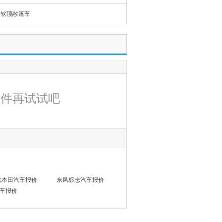
软顶敞篷车
条件再试试吧
汽本田汽车报价
东风标志汽车报价
车报价