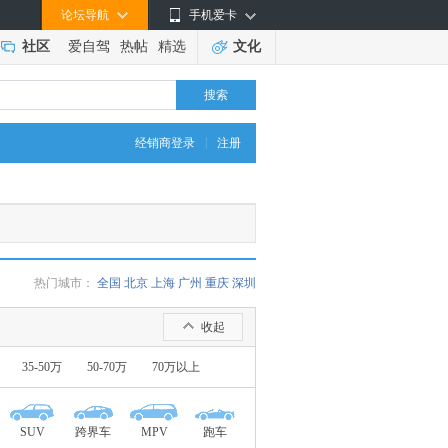
论坛导航
手机爱卡
社区
爱自驾
热帖
精选
文化
搜索
|
经销商登录
注册
热门城市：
全国
北京
上海
广州
重庆
深圳
收起
35-50万
50-70万
70万以上
SUV
跨界车
MPV
跑车