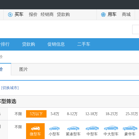
买车
报价
经销商
贷款购
用车
商城
价排行
贷款购
促销信息
二手车
价
价
图片
[切换城市]
车型筛选
格
不限
5万以下
5-8万
8-12万
12-18万
18-25万
25-35万
别
不限
微型车
小型车
紧凑型车
中型车
中大型车
豪华车