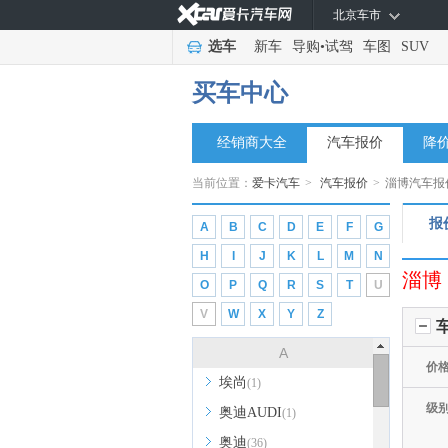
北京车市
选车
新车
导购
•
试驾
车图
SUV
买车中心
经销商大全
汽车报价
降
当前位置：
爱卡汽车
>
汽车报价
>
淄博汽车报
报
A
B
C
D
E
F
G
H
I
J
K
L
M
N
淄博
O
P
Q
R
S
T
U
V
W
X
Y
Z
A
价
埃尚
(1)
级
奥迪AUDI
(1)
奥迪
(36)