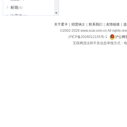
标致
(6)
比亚迪
(31)
北京越野
关于爱卡
|
招贤纳士
|
联系我们
|
友情链接
|
选
(7)
©2002-
2026
www.xcar.com.cn All ri
BEIJING汽车
(9)
沪ICP备2026012155号-1
沪公网安
北汽新能源
(3)
互联网违法和不良信息举报方式：电话：021-
北汽瑞翔
(2)
北汽昌河
(3)
北汽制造
(8)
宾利
(6)
博速
(1)
C
长安汽车
(23)
长安欧尚
(6)
长安启源
(4)
长安凯程
(12)