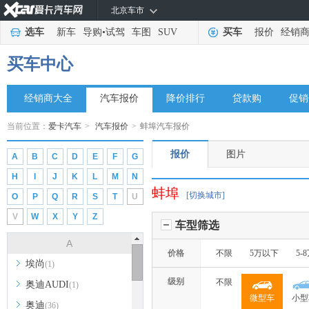
北京车市
选车
新车
导购
•
试驾
车图
SUV
买车
报价
经销
买车中心
经销商大全
汽车报价
降价排行
贷款购
促销
当前位置：
爱卡汽车
>
汽车报价
>
蚌埠汽车报价
报价
图片
A
B
C
D
E
F
G
H
I
J
K
L
M
N
蚌埠
[切换城市]
O
P
Q
R
S
T
U
V
W
X
Y
Z
车型筛选
A
价格
不限
5万以下
5-
埃尚
(1)
级别
不限
奥迪AUDI
(1)
微型车
小型
奥迪
(36)