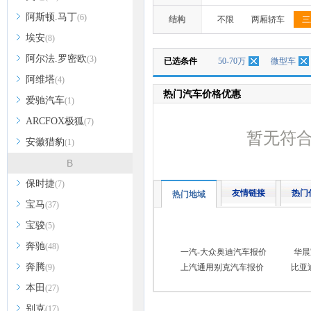
阿斯顿.马丁
(6)
结构
不限
两厢轿车
三
埃安
(8)
阿尔法.罗密欧
(3)
已选条件
50-70万
微型车
阿维塔
(4)
热门汽车价格优惠
爱驰汽车
(1)
ARCFOX极狐
(7)
暂无符
安徽猎豹
(1)
B
保时捷
(7)
友情链接
热门
热门地域
宝马
(37)
宝骏
(5)
奔驰
(48)
一汽-大众奥迪汽车报价
华晨
奔腾
(9)
上汽通用别克汽车报价
比亚
本田
(27)
别克
(17)