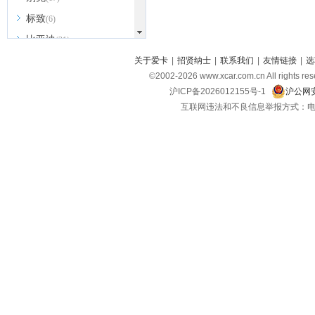
标致
(6)
比亚迪
(31)
北京越野
关于爱卡
|
招贤纳士
|
联系我们
|
友情链接
|
选
(7)
©2002-
2026
www.xcar.com.cn All ri
BEIJING汽车
(9)
沪ICP备2026012155号-1
沪公网安
北汽新能源
(3)
互联网违法和不良信息举报方式：电话：021-
北汽瑞翔
(2)
北汽昌河
(3)
北汽制造
(8)
宾利
(6)
博速
(1)
C
长安汽车
(23)
长安欧尚
(6)
长安启源
(4)
长安凯程
(12)