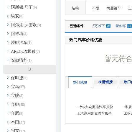
阿斯顿.马丁
(6)
结构
不限
两厢轿车
三
埃安
(8)
阿尔法.罗密欧
(3)
已选条件
5万以下
豪华车
阿维塔
(4)
热门汽车价格优惠
爱驰汽车
(1)
ARCFOX极狐
(7)
暂无符
安徽猎豹
(1)
B
保时捷
(7)
友情链接
热门
热门地域
宝马
(37)
宝骏
(5)
奔驰
(48)
一汽-大众奥迪汽车报价
华晨
奔腾
(9)
上汽通用别克汽车报价
比亚
本田
(27)
别克
(17)