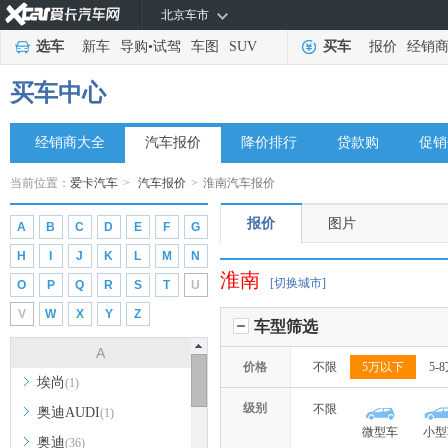
北京车市
选车
新车
导购
•
试驾
车图
SUV
买车
报价
经销
买车中心
经销商大全
汽车报价
降价排行
贷款购
促销
当前位置：
爱卡汽车
>
汽车报价
>
淮南汽车报价
报价
图片
A
B
C
D
E
F
G
H
I
J
K
L
M
N
淮南
[切换城市]
O
P
Q
R
S
T
U
V
W
X
Y
Z
车型筛选
A
价格
不限
5万以下
5-
埃尚
(1)
级别
不限
奥迪AUDI
(1)
微型车
小型
奥迪
(36)