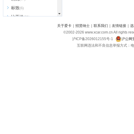
标致
(6)
比亚迪
(31)
北京越野
关于爱卡
|
招贤纳士
|
联系我们
|
友情链接
|
选
(7)
©2002-
2026
www.xcar.com.cn All ri
BEIJING汽车
(9)
沪ICP备2026012155号-1
沪公网安
北汽新能源
(3)
互联网违法和不良信息举报方式：电话：021-
北汽瑞翔
(2)
北汽昌河
(3)
北汽制造
(8)
宾利
(6)
博速
(1)
C
长安汽车
(23)
长安欧尚
(6)
长安启源
(4)
长安凯程
(12)