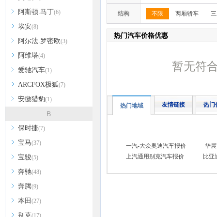
阿斯顿.马丁
(6)
结构
不限
两厢轿车
三
埃安
(8)
热门汽车价格优惠
阿尔法.罗密欧
(3)
阿维塔
(4)
暂无符
爱驰汽车
(1)
ARCFOX极狐
(7)
安徽猎豹
(1)
友情链接
热门
热门地域
B
保时捷
(7)
宝马
(37)
一汽-大众奥迪汽车报价
华晨
上汽通用别克汽车报价
比亚
宝骏
(5)
奔驰
(48)
奔腾
(9)
本田
(27)
别克
(17)