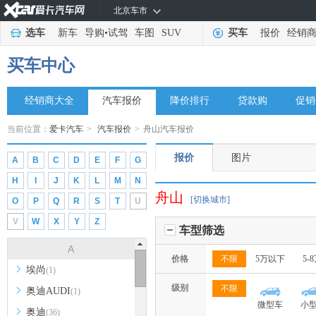
北京车市
选车
新车
导购
•
试驾
车图
SUV
买车
报价
经销
买车中心
经销商大全
汽车报价
降价排行
贷款购
促销
当前位置：
爱卡汽车
>
汽车报价
>
舟山汽车报价
报价
图片
A
B
C
D
E
F
G
H
I
J
K
L
M
N
舟山
[切换城市]
O
P
Q
R
S
T
U
V
W
X
Y
Z
车型筛选
A
价格
不限
5万以下
5-
埃尚
(1)
级别
不限
奥迪AUDI
(1)
微型车
小
奥迪
(36)