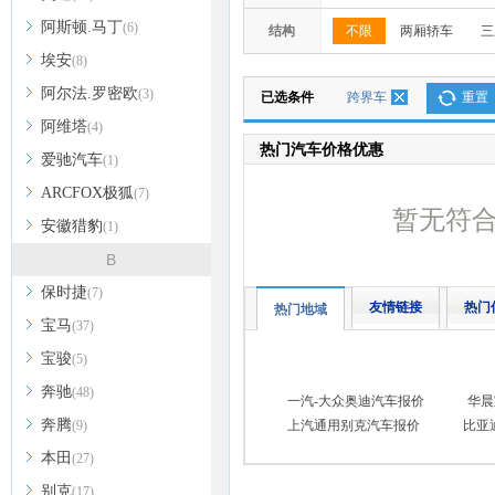
阿斯顿.马丁
(6)
结构
不限
两厢轿车
三
埃安
(8)
阿尔法.罗密欧
(3)
已选条件
跨界车
重置
阿维塔
(4)
热门汽车价格优惠
爱驰汽车
(1)
ARCFOX极狐
(7)
暂无符
安徽猎豹
(1)
B
保时捷
(7)
友情链接
热门
热门地域
宝马
(37)
宝骏
(5)
奔驰
(48)
一汽-大众奥迪汽车报价
华晨
奔腾
(9)
上汽通用别克汽车报价
比亚
本田
(27)
别克
(17)