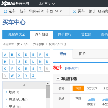
北京车市
选车
新车
导购
•
试驾
车图
SUV
买车
报价
经销
买车中心
经销商大全
汽车报价
降价排行
贷款购
促销
当前位置：
爱卡汽车
>
汽车报价
>
杭州汽车报价
报价
图片
A
B
C
D
E
F
G
H
I
J
K
L
M
N
杭州
[切换城市]
O
P
Q
R
S
T
U
V
W
X
Y
Z
车型筛选
A
价格
不限
5万以下
5-
埃尚
(1)
级别
不限
奥迪AUDI
(1)
微型车
小型
奥迪
(36)