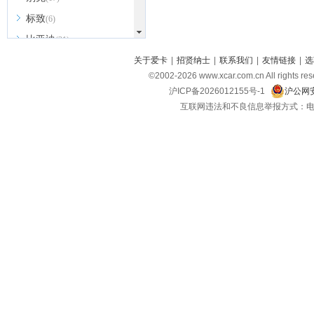
标致
(6)
比亚迪
(31)
北京越野
关于爱卡
|
招贤纳士
|
联系我们
|
友情链接
|
选
(7)
©2002-
2026
www.xcar.com.cn All ri
BEIJING汽车
(9)
沪ICP备2026012155号-1
沪公网安
北汽新能源
(3)
互联网违法和不良信息举报方式：电话：021-
北汽瑞翔
(2)
北汽昌河
(3)
北汽制造
(8)
宾利
(6)
博速
(1)
C
长安汽车
(23)
长安欧尚
(6)
长安启源
(4)
长安凯程
(12)