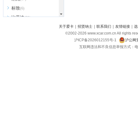
标致
(6)
比亚迪
(31)
北京越野
关于爱卡
|
招贤纳士
|
联系我们
|
友情链接
|
选
(7)
©2002-
2026
www.xcar.com.cn All ri
BEIJING汽车
(9)
沪ICP备2026012155号-1
沪公网安
北汽新能源
(3)
互联网违法和不良信息举报方式：电话：021-
北汽瑞翔
(2)
北汽昌河
(3)
北汽制造
(8)
宾利
(6)
博速
(1)
C
长安汽车
(23)
长安欧尚
(6)
长安启源
(4)
长安凯程
(12)