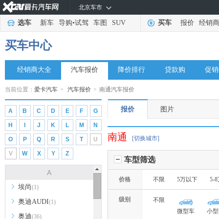
北京车市
选车
新车
导购
•
试驾
车图
SUV
买车
报价
经销
买车中心
经销商大全
汽车报价
降价排行
贷款购
促销
当前位置：
爱卡汽车
>
汽车报价
>
南通汽车报价
报价
图片
A
B
C
D
E
F
G
H
I
J
K
L
M
N
南通
[切换城市]
O
P
Q
R
S
T
U
V
W
X
Y
Z
车型筛选
A
价格
不限
5万以下
5-
埃尚
(1)
级别
不限
奥迪AUDI
(1)
微型车
小型
奥迪
(36)