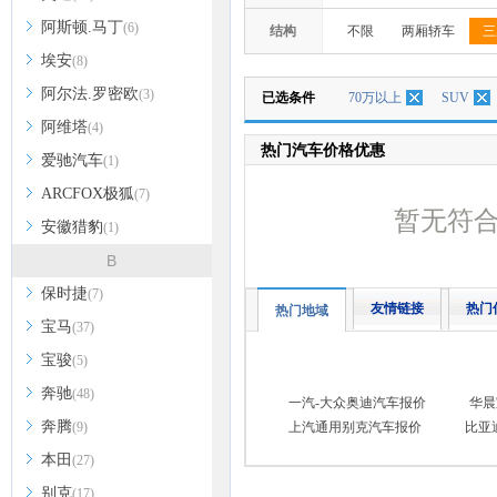
阿斯顿.马丁
(6)
结构
不限
两厢轿车
三
埃安
(8)
阿尔法.罗密欧
(3)
已选条件
70万以上
SUV
阿维塔
(4)
热门汽车价格优惠
爱驰汽车
(1)
ARCFOX极狐
(7)
暂无符
安徽猎豹
(1)
B
保时捷
(7)
友情链接
热门
热门地域
宝马
(37)
宝骏
(5)
奔驰
(48)
一汽-大众奥迪汽车报价
华晨
奔腾
(9)
上汽通用别克汽车报价
比亚
本田
(27)
别克
(17)