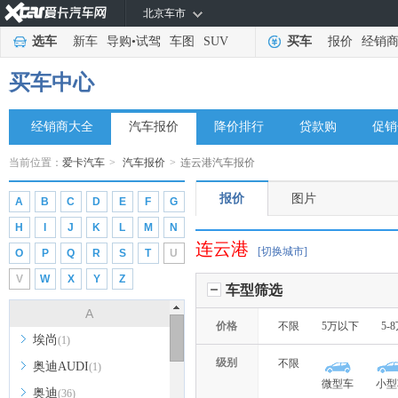
北京车市
选车
新车
导购
•
试驾
车图
SUV
买车
报价
经销
买车中心
经销商大全
汽车报价
降价排行
贷款购
促销
当前位置：
爱卡汽车
>
汽车报价
>
连云港汽车报价
报价
图片
A
B
C
D
E
F
G
H
I
J
K
L
M
N
连云港
[切换城市]
O
P
Q
R
S
T
U
V
W
X
Y
Z
车型筛选
A
价格
不限
5万以下
5-
埃尚
(1)
级别
不限
奥迪AUDI
(1)
微型车
小型
奥迪
(36)