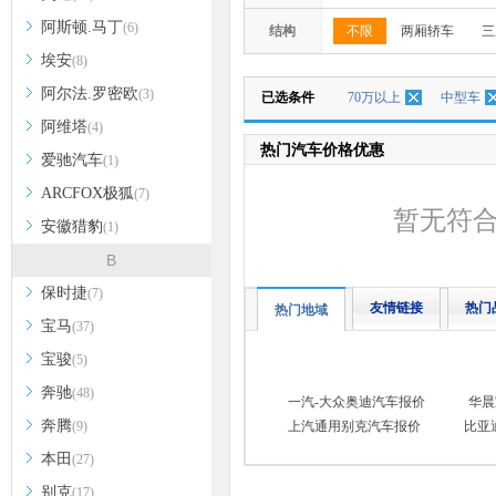
阿斯顿.马丁
(6)
结构
不限
两厢轿车
三
埃安
(8)
阿尔法.罗密欧
(3)
已选条件
70万以上
中型车
阿维塔
(4)
热门汽车价格优惠
爱驰汽车
(1)
ARCFOX极狐
(7)
暂无符
安徽猎豹
(1)
B
保时捷
(7)
友情链接
热门
热门地域
宝马
(37)
宝骏
(5)
奔驰
(48)
一汽-大众奥迪汽车报价
华晨
奔腾
(9)
上汽通用别克汽车报价
比亚
本田
(27)
别克
(17)