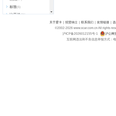
标致
(6)
比亚迪
(31)
北京越野
关于爱卡
|
招贤纳士
|
联系我们
|
友情链接
|
选
(7)
©2002-
2026
www.xcar.com.cn All ri
BEIJING汽车
(9)
沪ICP备2026012155号-1
沪公网安
北汽新能源
(3)
互联网违法和不良信息举报方式：电话：021-
北汽瑞翔
(2)
北汽昌河
(3)
北汽制造
(8)
宾利
(6)
博速
(1)
C
长安汽车
(23)
长安欧尚
(6)
长安启源
(4)
长安凯程
(12)