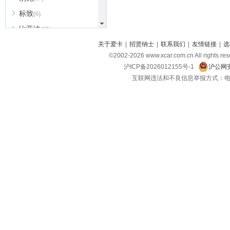
标致
(6)
比亚迪
(31)
北京越野
关于爱卡
|
招贤纳士
|
联系我们
|
友情链接
|
选
(7)
©2002-
2026
www.xcar.com.cn All ri
BEIJING汽车
(9)
沪ICP备2026012155号-1
沪公网安
北汽新能源
(3)
互联网违法和不良信息举报方式：电话：021-
北汽瑞翔
(2)
北汽昌河
(3)
北汽制造
(8)
宾利
(6)
博速
(1)
C
长安汽车
(23)
长安欧尚
(6)
长安启源
(4)
长安凯程
(12)