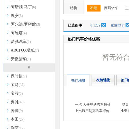
阿斯顿.马丁
(6)
结构
不限
两厢轿车
三
埃安
(8)
阿尔法.罗密欧
(3)
已选条件
8-12万
紧凑型车
阿维塔
(4)
热门汽车价格优惠
爱驰汽车
(1)
ARCFOX极狐
(7)
暂无符
安徽猎豹
(1)
B
保时捷
(7)
友情链接
热门
热门地域
宝马
(37)
宝骏
(5)
奔驰
(48)
一汽-大众奥迪汽车报价
华晨
奔腾
(9)
上汽通用别克汽车报价
比亚
本田
(27)
别克
(17)