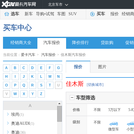
北京车市
选车
新车
导购
•
试驾
车图
SUV
买车
报价
经销
买车中心
经销商大全
汽车报价
降价排行
贷款购
促销
当前位置：
爱卡汽车
>
汽车报价
>
佳木斯汽车报价
报价
图片
A
B
C
D
E
F
G
H
I
J
K
L
M
N
佳木斯
[切换城市]
O
P
Q
R
S
T
U
V
W
X
Y
Z
车型筛选
A
价格
不限
5万以下
5-
埃尚
(1)
级别
不限
奥迪AUDI
(1)
微型车
小型
奥迪
(36)