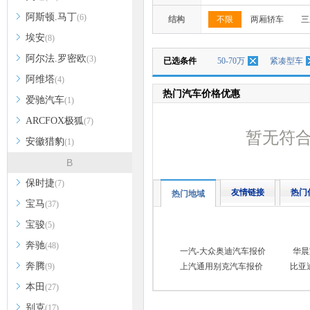
阿斯顿.马丁
(6)
结构
不限
两厢轿车
三
埃安
(8)
阿尔法.罗密欧
(3)
已选条件
50-70万
紧凑型车
阿维塔
(4)
热门汽车价格优惠
爱驰汽车
(1)
ARCFOX极狐
(7)
暂无符
安徽猎豹
(1)
B
保时捷
(7)
友情链接
热门
热门地域
宝马
(37)
宝骏
(5)
奔驰
(48)
一汽-大众奥迪汽车报价
华晨
奔腾
(9)
上汽通用别克汽车报价
比亚
本田
(27)
别克
(17)