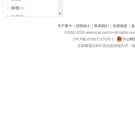
标致
(6)
比亚迪
(31)
北京越野
关于爱卡
|
招贤纳士
|
联系我们
|
友情链接
|
选
(7)
©2002-
2026
www.xcar.com.cn All ri
BEIJING汽车
(9)
沪ICP备2026012155号-1
沪公网安
北汽新能源
(3)
互联网违法和不良信息举报方式：电话：021-
北汽瑞翔
(2)
北汽昌河
(3)
北汽制造
(8)
宾利
(6)
博速
(1)
C
长安汽车
(23)
长安欧尚
(6)
长安启源
(4)
长安凯程
(12)