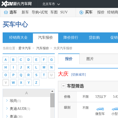
北京车市
选车
新车
导购
•
试驾
车图
SUV
买车
报价
经销
买车中心
经销商大全
汽车报价
降价排行
贷款购
促销
当前位置：
爱卡汽车
>
汽车报价
>
大庆汽车报价
报价
图片
A
B
C
D
E
F
G
H
I
J
K
L
M
N
大庆
[切换城市]
O
P
Q
R
S
T
U
V
W
X
Y
Z
车型筛选
A
价格
不限
5万以下
5-
埃尚
(1)
级别
不限
奥迪AUDI
(1)
微型车
小型
奥迪
(36)