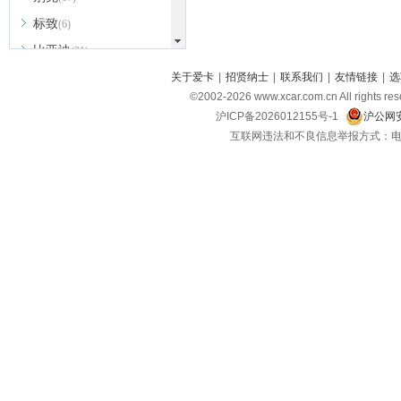
标致
(6)
比亚迪
(31)
北京越野
关于爱卡
|
招贤纳士
|
联系我们
|
友情链接
|
选
(7)
©2002-
2026
www.xcar.com.cn All ri
BEIJING汽车
(9)
沪ICP备2026012155号-1
沪公网安
北汽新能源
(3)
互联网违法和不良信息举报方式：电话：021-
北汽瑞翔
(2)
北汽昌河
(3)
北汽制造
(8)
宾利
(6)
博速
(1)
C
长安汽车
(23)
长安欧尚
(6)
长安启源
(4)
长安凯程
(12)