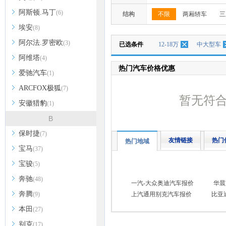
阿斯顿.马丁
(6)
结构
不限
两厢轿车
三
埃安
(8)
阿尔法.罗密欧
(3)
已选条件
12-18万
中大型车
阿维塔
(4)
热门汽车价格优惠
爱驰汽车
(1)
ARCFOX极狐
(7)
暂无符
安徽猎豹
(1)
B
保时捷
(7)
友情链接
热门
热门地域
宝马
(37)
宝骏
(5)
奔驰
(48)
一汽-大众奥迪汽车报价
华晨
奔腾
(9)
上汽通用别克汽车报价
比亚
本田
(27)
别克
(17)