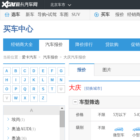
北京车市
选车
新车
导购
•
试驾
车图
SUV
买车
报价
经销
买车中心
经销商大全
汽车报价
降价排行
贷款购
促销
当前位置：
爱卡汽车
>
汽车报价
>
大庆汽车报价
报价
图片
A
B
C
D
E
F
G
H
I
J
K
L
M
N
大庆
[切换城市]
O
P
Q
R
S
T
U
V
W
X
Y
Z
车型筛选
A
价格
不限
5万以下
5-
埃尚
(1)
级别
不限
奥迪AUDI
(1)
微型车
小型
奥迪
(36)