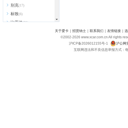
别克
(17)
标致
(6)
比亚迪
(31)
北京越野
关于爱卡
|
招贤纳士
|
联系我们
|
友情链接
|
选
(7)
©2002-
2026
www.xcar.com.cn All ri
BEIJING汽车
(9)
沪ICP备2026012155号-1
沪公网安
北汽新能源
(3)
互联网违法和不良信息举报方式：电话：021-
北汽瑞翔
(2)
北汽昌河
(3)
北汽制造
(8)
宾利
(6)
博速
(1)
C
长安汽车
(23)
长安欧尚
(6)
长安启源
(4)