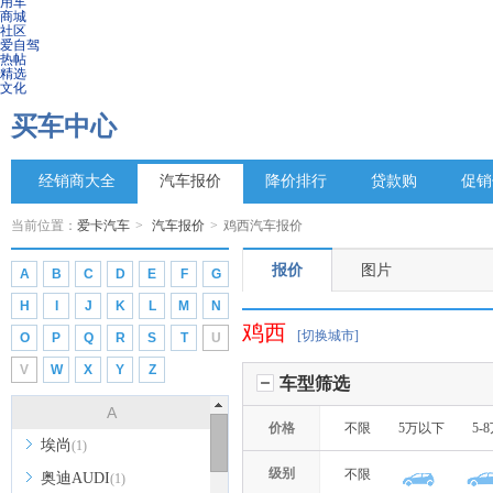
用车
商城
社区
爱自驾
热帖
精选
文化
买车中心
经销商大全
汽车报价
降价排行
贷款购
促销
当前位置：
爱卡汽车
>
汽车报价
>
鸡西汽车报价
报价
图片
A
B
C
D
E
F
G
H
I
J
K
L
M
N
鸡西
[切换城市]
O
P
Q
R
S
T
U
V
W
X
Y
Z
车型筛选
A
价格
不限
5万以下
5-
埃尚
(1)
级别
不限
奥迪AUDI
(1)