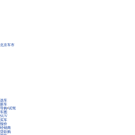
北京车市
选车
新车
导购
•
试驾
车图
SUV
买车
报价
经销商
贷款购