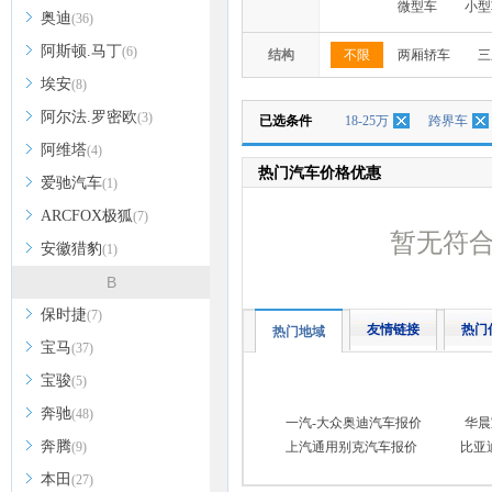
微型车
小型
奥迪
(36)
阿斯顿.马丁
(6)
结构
不限
两厢轿车
三
埃安
(8)
阿尔法.罗密欧
(3)
已选条件
18-25万
跨界车
阿维塔
(4)
热门汽车价格优惠
爱驰汽车
(1)
ARCFOX极狐
(7)
暂无符
安徽猎豹
(1)
B
保时捷
(7)
友情链接
热门
热门地域
宝马
(37)
宝骏
(5)
奔驰
(48)
一汽-大众奥迪汽车报价
华晨
奔腾
(9)
上汽通用别克汽车报价
比亚
本田
(27)