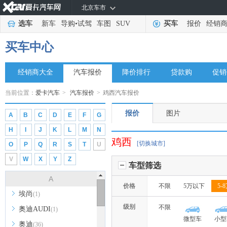
北京车市
选车
新车
导购
•
试驾
车图
SUV
买车
报价
经销
买车中心
经销商大全
汽车报价
降价排行
贷款购
促销
当前位置：
爱卡汽车
>
汽车报价
>
鸡西汽车报价
报价
图片
A
B
C
D
E
F
G
H
I
J
K
L
M
N
鸡西
[切换城市]
O
P
Q
R
S
T
U
V
W
X
Y
Z
车型筛选
A
价格
不限
5万以下
5-
埃尚
(1)
级别
不限
奥迪AUDI
(1)
微型车
小型
奥迪
(36)