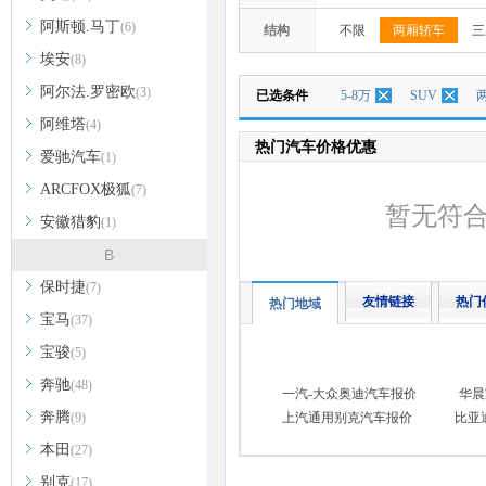
阿斯顿.马丁
(6)
结构
不限
两厢轿车
三
埃安
(8)
阿尔法.罗密欧
(3)
已选条件
5-8万
SUV
阿维塔
(4)
热门汽车价格优惠
爱驰汽车
(1)
ARCFOX极狐
(7)
暂无符
安徽猎豹
(1)
B
保时捷
(7)
友情链接
热门
热门地域
宝马
(37)
宝骏
(5)
奔驰
(48)
一汽-大众奥迪汽车报价
华晨
奔腾
(9)
上汽通用别克汽车报价
比亚
本田
(27)
别克
(17)