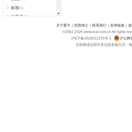
标致
(6)
比亚迪
(31)
北京越野
关于爱卡
|
招贤纳士
|
联系我们
|
友情链接
|
选
(7)
©2002-
2026
www.xcar.com.cn All ri
BEIJING汽车
(9)
沪ICP备2026012155号-1
沪公网安
北汽新能源
(3)
互联网违法和不良信息举报方式：电话：021-
北汽瑞翔
(2)
北汽昌河
(3)
北汽制造
(8)
宾利
(6)
博速
(1)
C
长安汽车
(23)
长安欧尚
(6)
长安启源
(4)
长安凯程
(12)