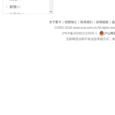
标致
(6)
比亚迪
(31)
北京越野
关于爱卡
|
招贤纳士
|
联系我们
|
友情链接
|
选
(7)
©2002-
2026
www.xcar.com.cn All ri
BEIJING汽车
(9)
沪ICP备2026012155号-1
沪公网安
北汽新能源
(3)
互联网违法和不良信息举报方式：电话：021-
北汽瑞翔
(2)
北汽昌河
(3)
北汽制造
(8)
宾利
(6)
博速
(1)
C
长安汽车
(23)
长安欧尚
(6)
长安启源
(4)
长安凯程
(12)