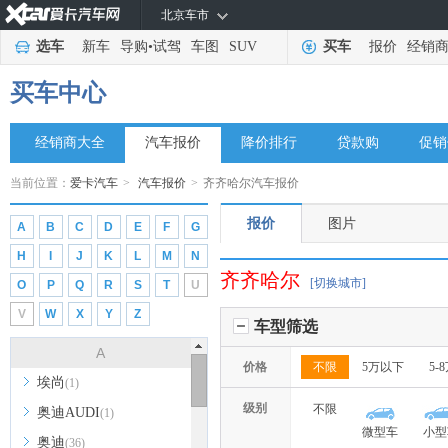
北京车市
选车
新车
导购
•
试驾
车图
SUV
买车
报价
经销
买车中心
经销商大全
汽车报价
降价排行
贷款购
促销
当前位置：
爱卡汽车
>
汽车报价
>
齐齐哈尔汽车报价
报价
图片
A
B
C
D
E
F
G
H
I
J
K
L
M
N
齐齐哈尔
[切换城市]
O
P
Q
R
S
T
U
V
W
X
Y
Z
车型筛选
A
价格
不限
5万以下
5-
埃尚
(1)
级别
不限
奥迪AUDI
(1)
微型车
小型
奥迪
(36)