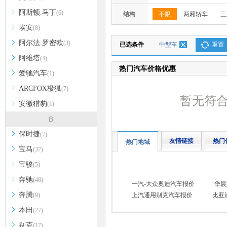
阿斯顿.马丁
(6)
结构
不限
两厢轿车
三
埃安
(8)
阿尔法.罗密欧
(3)
已选条件
中型车
重置
阿维塔
(4)
热门汽车价格优惠
爱驰汽车
(1)
ARCFOX极狐
(7)
暂无符
安徽猎豹
(1)
B
保时捷
(7)
友情链接
热门
热门地域
宝马
(37)
宝骏
(5)
奔驰
(48)
一汽-大众奥迪汽车报价
华晨
奔腾
(9)
上汽通用别克汽车报价
比亚
本田
(27)
别克
(17)