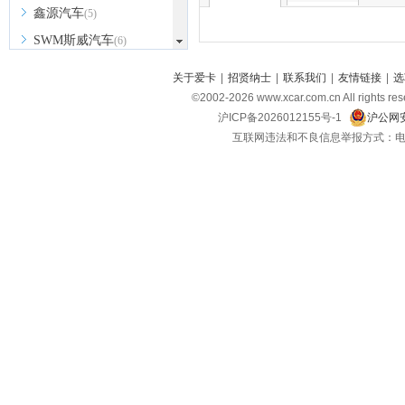
鑫源汽车
(5)
SWM斯威汽车
(6)
SERES赛力斯
(1)
关于爱卡
|
招贤纳士
|
联系我们
|
友情链接
|
选
思铭
(1)
©2002-
2026
www.xcar.com.cn All ri
沪ICP备2026012155号-1
沪公网安
SONGSAN MOTORS
(2)
互联网违法和不良信息举报方式：电话：021-
沙龙汽车
(1)
T
坦克
(5)
特斯拉
(3)
腾势
(6)
天际
(2)
W
沃尔沃
(10)
魏牌
(4)
蔚来
(8)