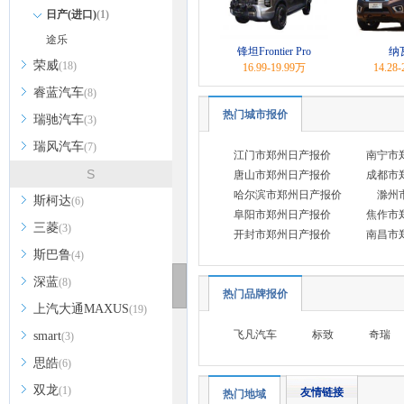
日产(进口)
(1)
途乐
锋坦Frontier Pro
纳
荣威
(18)
16.99-19.99万
14.28
睿蓝汽车
(8)
热门城市报价
瑞驰汽车
(3)
瑞风汽车
(7)
江门市郑州日产报价
南宁市
S
唐山市郑州日产报价
成都市
哈尔滨市郑州日产报价
滁州
斯柯达
(6)
阜阳市郑州日产报价
焦作市
三菱
(3)
开封市郑州日产报价
南昌市
斯巴鲁
(4)
深蓝
(8)
热门品牌报价
上汽大通MAXUS
(19)
飞凡汽车
标致
奇瑞
smart
(3)
思皓
(6)
双龙
(1)
友情链接
热门地域