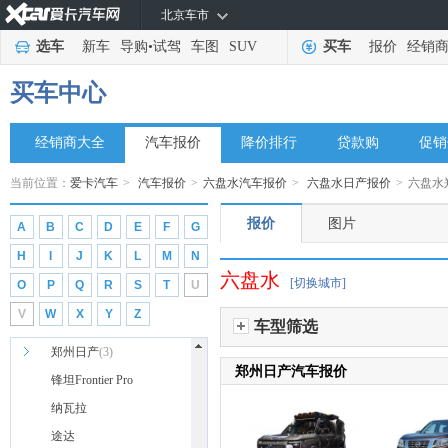
日产
(14)
北京车市
东风日产
(10)
选车
新车
导购
•
试驾
车图
SUV
买车
报价
经销
ARIYA艾睿雅
买车中心
劲客
蓝鸟
经销商大全
汽车报价
降价排行
贷款购
促销
奇骏
当前位置：
爱卡汽车
>
汽车报价
>
六盘水汽车报价
>
六盘水日产报价
>
六盘水
日产N6
探陆
报价
图片
A
B
C
D
E
F
G
天籁
H
I
J
K
L
M
N
轩逸
六盘水
[切换城市]
O
P
Q
R
S
T
U
逍客
V
W
X
Y
Z
骐达
车型筛选
郑州日产
(3)
郑州日产汽车报价
锋坦Frontier Pro
纳瓦拉
途达